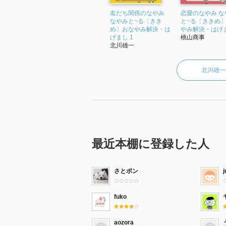
友だち関係のなやみ
恋愛のなやみ な
なやみと~る〔きき
と~る〔ききめ
め〕おなやみ解決・は
やみ解決・はげま
げまし 1
桃山商事
北川雄一
北川雄一
最近本棚に登録した人
さとポン
j
fuko
aozora