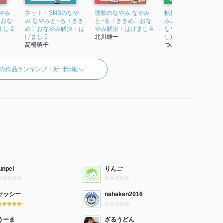
やみ
ネット・SNSのなや
運動のなやみ なやみ
転校生のなやみ (なや
〕おな
み なやみと~る〔きき
と~る〔ききめ〕おな
みとーる〔ききめ〕
し 2
め〕おなやみ解決・は
やみ解決・はげまし 4
なやみ解決・はげま
げまし 5
北川雄一
し)
高橋暁子
つぼいひろき
の作品ランキング・新刊情報へ
unpei
りんご
ヤッシー
nahaken2016
うーま
ざるうどん