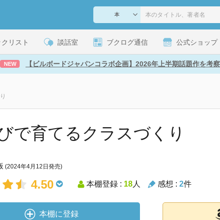
ックリスト
談話室
ブクログ通信
公式ショップ
【ビルボードジャパンコラボ企画】2026年上半期話題作を考察
NEW
り
びで育てるクラスづくり
版
(2024年4月12日発売)
4.50
本棚登録 :
18
人
感想 :
2
件
本棚に登録