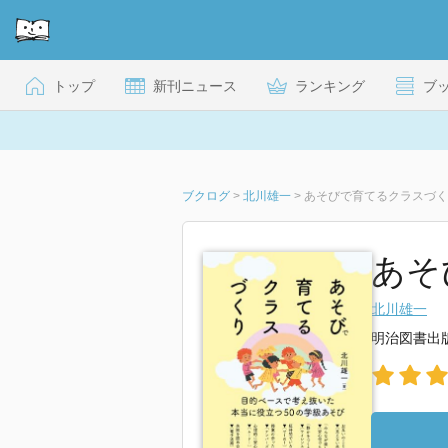
トップ
新刊ニュース
ランキング
ブ
ブクログ
>
北川雄一
>
あそびで育てるクラスづく
あそ
北川雄一
明治図書出