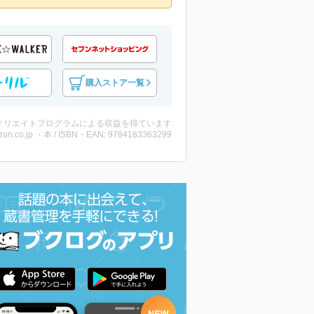
購入ストア一覧
ィリエイトプログラムによる収益を得ています
on.co.jp ・本 / ISBN・EAN: 9784183363299