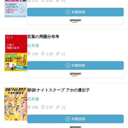
375
3.42
35
言葉の周圏分布考
松本修
138
3.38
11
探偵!ナイトスクープ アホの遺伝子
松本修
109
3.47
21