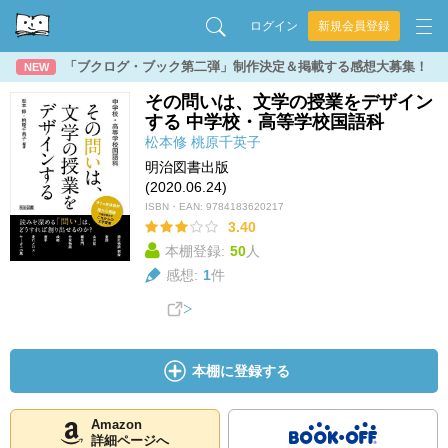
ログイン
新規会員登録
「ブクログ・ブック第二弾」制作決定＆掲載する感想大募集！
NEW
その問いは、文学の授業をデザイン
する 中学校・高等学校国語科
松本修
桃原千英子
明治図書出版
(2020.06.24)
ISBN・EAN:
9784183620217
3.40
本棚登録:
50
人
感想:
1
件
本棚に登録する
Amazon
詳細ページへ