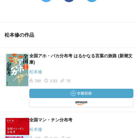
松本修の作品
全国アホ・バカ分布考 はるかなる言葉の旅路 (新潮文
庫)
松本修
788
3.93
76
全国マン・チン分布考
松本修