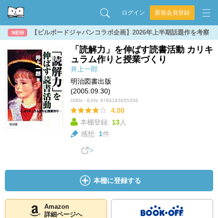
ログイン
新規会員登録
【ビルボードジャパンコラボ企画】2026年上半期話題作を考察
NEW
「読解力」を伸ばす読書活動 カリキ
ュラム作りと授業づくり
井上一郎
明治図書出版
(2005.09.30)
ISBN・EAN:
9784183655356
4.00
本棚登録:
13
人
感想:
1
件
本棚に登録する
Amazon
詳細ページへ