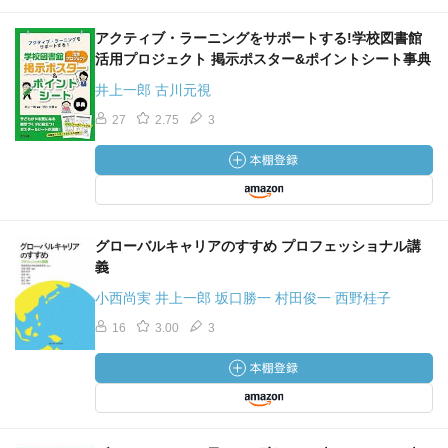
アクティブ・ラーニングをサポートする!学校図書館
活用プロジェクト 掲示ポスター&ポイントシート事典
井上一郎 古川元視
27
2.75
3
グローバルキャリアのすすめ プロフェッショナル講
義
小西尚実 井上一郎 坂口勝一 村田俊一 西野桂子
16
3.00
3