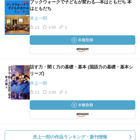
ブックウォークで子どもが変わる―本はともだち 本
はともだち
井上一郎
13
4.00
1
話す力・聞く力の基礎・基本 (国語力の基礎・基本シ
リーズ)
井上一郎
13
3.00
0
井上一郎の作品ランキング・新刊情報