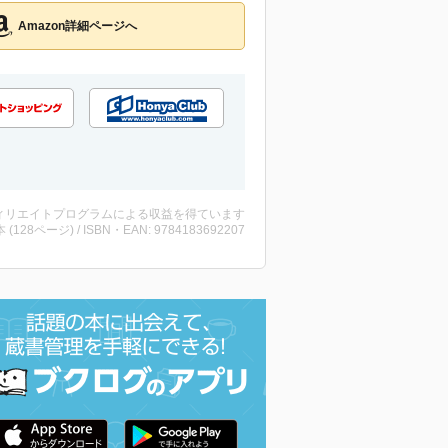
Amazon詳細ページへ
ィリエイトプログラムによる収益を得ています
・本 (128ページ) / ISBN・EAN: 9784183692207