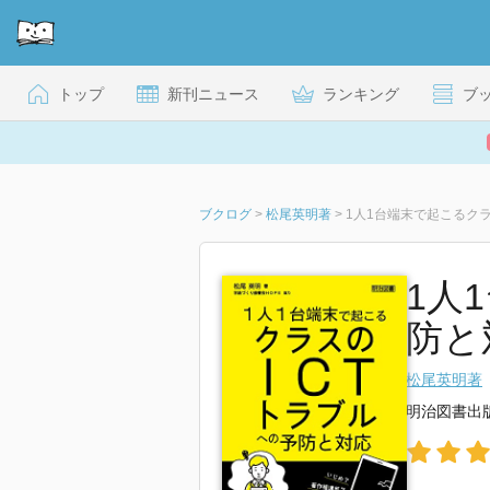
トップ
新刊ニュース
ランキング
ブ
ブクログ
>
松尾英明著
>
1人1台端末で起こるク
1人
防と
松尾英明著
明治図書出