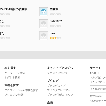
2276384番目の読書家
図書館
にし
hide1962
ばた
nao
本を探す
ようこそブクログへ
サポート
キーワードで検索
ブクログについて
お知らせ
タグから検索
ヘルプセンタ
ブクログ
法人向け広告
本棚を探す
ブクログのアプリ
法人様のお問
プロフィールから本棚を探す
ブクログプレミアム
ブクログID 検索
ブクログ公式ショップ
公式Twitter
Facebookペ
企画