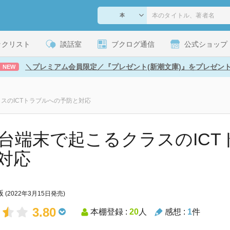
ックリスト
談話室
ブクログ通信
公式ショップ
＼プレミアム会員限定／『プレゼント(新潮文庫)』をプレゼン
NEW
ラスのICTトラブルへの予防と対応
1台端末で起こるクラスのIC
対応
版
(2022年3月15日発売)
3.80
本棚登録 :
20
人
感想 :
1
件