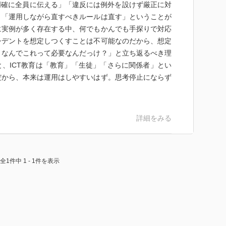
明確に全員に伝える」「違反には例外を設けず厳正に対
」「運用しながら直すべきルールは直す」ということが
に実例が多く存在する中、何でもかんでも手探りで対応
シデントを想定しつくすことは不可能なのだから、想定
、なんでこれって必要なんだっけ？」と立ち返るべき理
、ICT教育は「教育」「生徒」「さらに関係者」とい
だから、本来は運用はしやすいはず。思考停止にならず
詳細をみる
全1件中 1 - 1件を表示