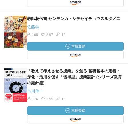
教師花伝書 センモンカトシテセイチョウスルタメニ
佐藤学
168
3.97
12
「教えて考えさせる授業」を創る 基礎基本の定着・
深化・活用を促す「習得型」授業設計 (シリーズ教育
の羅針盤)
市川伸一
176
3.55
15