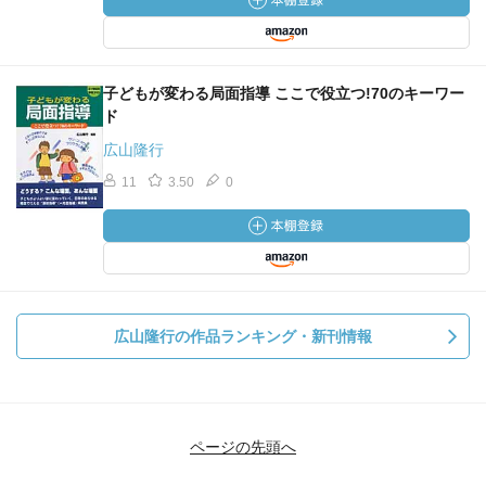
子どもが変わる局面指導 ここで役立つ!70のキーワー
ド
広山隆行
11
3.50
0
広山隆行の作品ランキング・新刊情報
ページの先頭へ