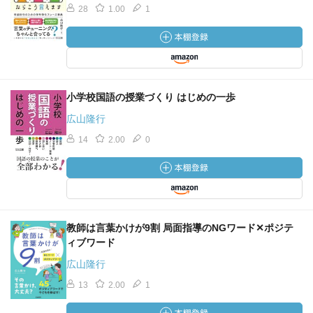
28
1.00
1
小学校国語の授業づくり はじめの一歩
広山隆行
14
2.00
0
教師は言葉かけが9割 局面指導のNGワード✕ポジテ
ィブワード
広山隆行
13
2.00
1