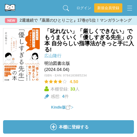
ログイン
新規会員登録
2週連続で『薬屋のひとりごと』17巻が1位！マンガランキング
NEW
「叱れない」「厳しくできない」で
もうまくいく「優しすぎる先生」の
本 自分らしい指導法がきっと手に入
る!
広山隆行
明治図書出版
(2024.04.04)
ISBN・EAN:
9784183885234
4.50
本棚登録:
33
人
感想:
4
件
Kindle版
本棚に登録する