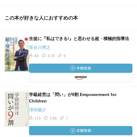
この本が好きな人におすすめの本
生徒に『私はできる!』と思わせる超・積極的指導法
長谷川博之
80
4.29
6
学級経営は「問い」が9割 Empowerment for
Children
澤井陽介
115
3.86
7