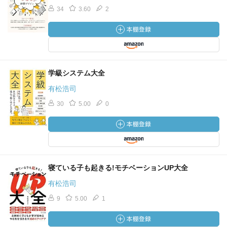
34
3.60
2
学級システム大全
有松浩司
30
5.00
0
寝ている子も起きる!モチベーションUP大全
有松浩司
9
5.00
1