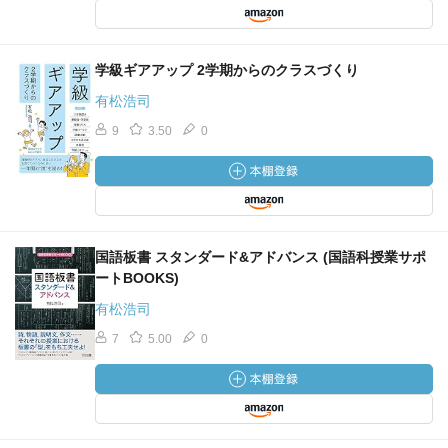
学級ギアアップ 2学期からのクラスづくり
有松浩司
9
3.50
0
国語板書 スタンダード&アドバンス (国語科授業サポ
ートBOOKS)
有松浩司
7
5.00
0