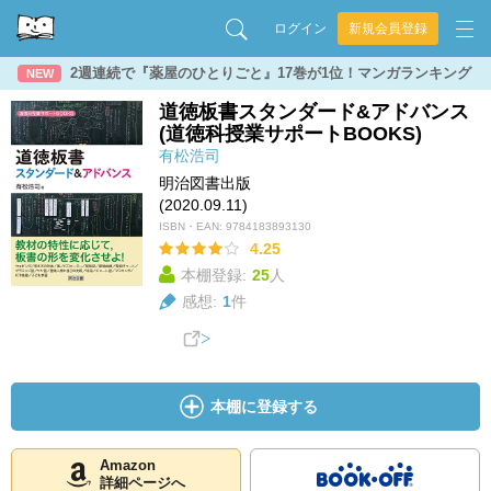
ログイン
新規会員登録
2週連続で『薬屋のひとりごと』17巻が1位！マンガランキング
NEW
道徳板書スタンダード&アドバンス
(道徳科授業サポートBOOKS)
有松浩司
明治図書出版
(2020.09.11)
ISBN・EAN:
9784183893130
4.25
本棚登録:
25
人
感想:
1
件
本棚に登録する
Amazon
詳細ページへ