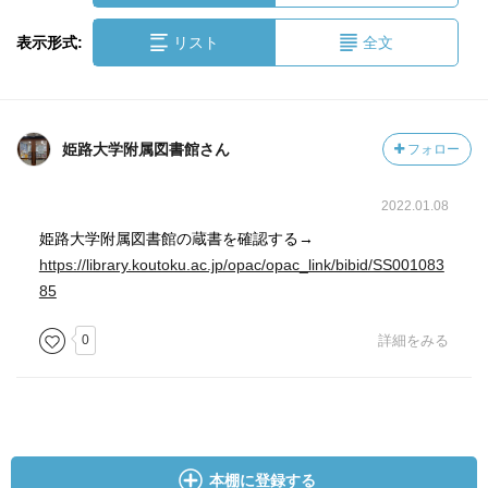
表示形式:
リスト
全文
姫路大学附属図書館さん
フォロー
2022.01.08
姫路大学附属図書館の蔵書を確認する→
https://library.koutoku.ac.jp/opac/opac_link/bibid/SS001083
85
0
詳細をみる
本棚に登録する