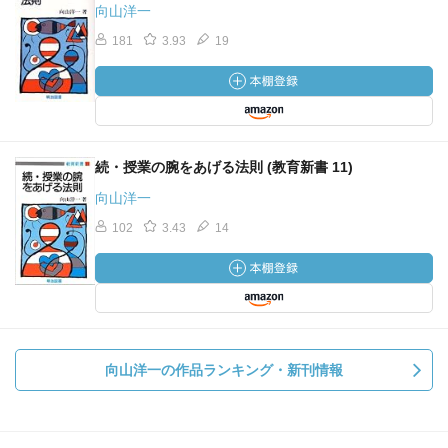
向山洋一
181
3.93
19
続・授業の腕をあげる法則 (教育新書 11)
向山洋一
102
3.43
14
向山洋一の作品ランキング・新刊情報