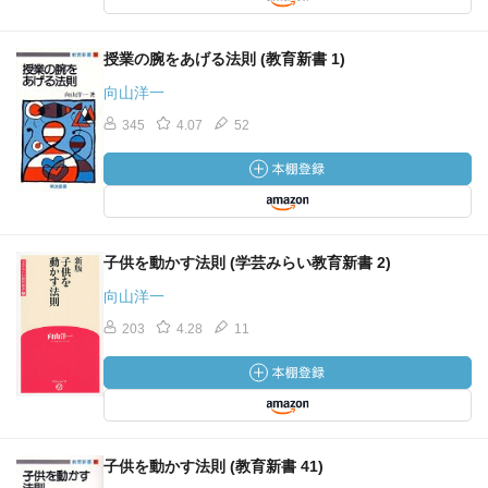
授業の腕をあげる法則 (教育新書 1)
向山洋一
345
4.07
52
子供を動かす法則 (学芸みらい教育新書 2)
向山洋一
203
4.28
11
子供を動かす法則 (教育新書 41)