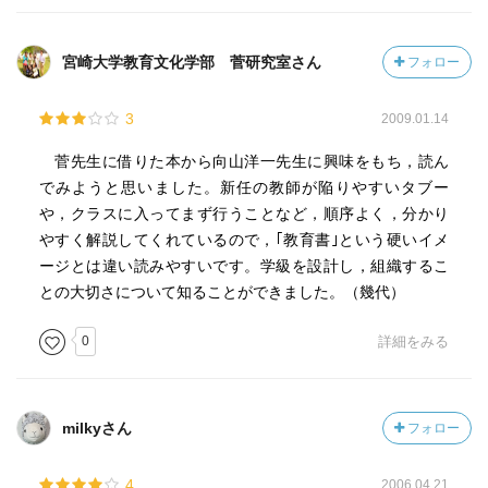
宮崎大学教育文化学部 菅研究室さん
フォロー
3
2009.01.14
菅先生に借りた本から向山洋一先生に興味をもち，読ん
でみようと思いました。新任の教師が陥りやすいタブー
や，クラスに入ってまず行うことなど，順序よく，分かり
やすく解説してくれているので，｢教育書｣という硬いイメ
ージとは違い読みやすいです。学級を設計し，組織するこ
との大切さについて知ることができました。（幾代）
0
詳細をみる
milkyさん
フォロー
4
2006.04.21