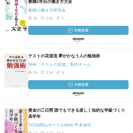
教職1年目の働き方大全
教師の働き方研究会
80
3.91
5
テストの花道流 夢がかなう人の勉強術
NHK『テストの花道』制作チーム
53
3.50
9
黄金の三日間 誰でもできる楽しく知的な学級づくり
高学年
TOSS岡山サークルMAK 甲本卓司