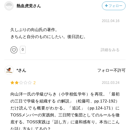
熱血虎党さん
フォロー
2011.04.16
久しぶりの向山氏の著作。
きちんと自分のものにしたい。後日読む。
0
詳細をみる
*さん
フォロー不許可
2
2011.03.24
向山洋一氏の学級びらき（小学校低学年）を再現。「最初
の三日で学級を組織する の解説」（松藤司、pp.172-192）
だけ読んでも概要がわかる。「追試」（pp.124-171）に
TOSSメンバーの実践例。三日間で集団としてのルールを徹
底する。TOSS実践は「話し方」に違和感有り。本当にこん
な話し方をしてるの？