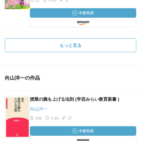
17
4.33
3
もっと見る
向山洋一の作品
授業の腕を上げる法則 (学芸みらい教育新書 )
向山洋一
445
4.34
27