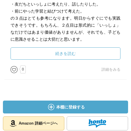
・友だちといっしょに考えたり、話したりした。
・前にやった学習と結びつけて考えた。
の３点はとても参考になります。明日からすぐにでも実践
できそうです。もちろん、２点目は形式的に「いっしょ」
なだけではあまり価値がありませんが、それでも、子ども
に意識させることは大切だと思います。
p.117 「協働的な学び」は、「学びに向かう力、人間性
続きを読む
等」に含まれる資質・能力の観点であるという主張にも共
感できません。この部分が、育っていない子が多いとも感
0
詳細をみる
じています。
読みやすい本ですので、令和の算数教育を考える上で、
参考になる１冊だと感じました。
本棚に登録する
Amazon 詳細ページへ