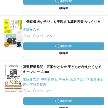
「個別最適な学び」を実現する算数授業のつくり方
加固希支男
82
4.62
5
算数授業発問・言葉かけ大全 子どもが考えたくなる
キーフレーズ100
加固希支男 中村真也 田中英海 東京学芸大学附属小金
井小学校算数部
57
3.40
1