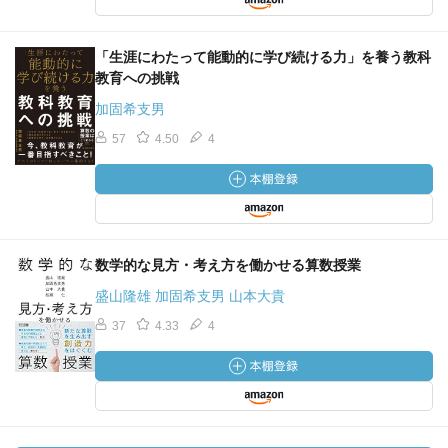
「生涯にわたって能動的に学び続ける力」を養う教科
教育への挑戦
加固希支男
57
4.50
4
数学的な見方・考え方を働かせる算数授業
盛山隆雄 加固希支男 山本大貴
37
4.33
4