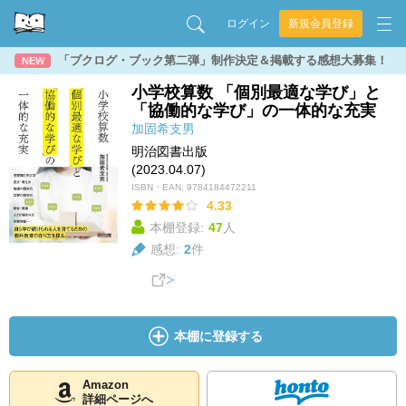
ログイン
新規会員登録
「ブクログ・ブック第二弾」制作決定＆掲載する感想大募集！
NEW
小学校算数 「個別最適な学び」と
「協働的な学び」の一体的な充実
加固希支男
明治図書出版
(2023.04.07)
ISBN・EAN:
9784184472211
4.33
本棚登録:
47
人
感想:
2
件
本棚に登録する
Amazon
詳細ページへ