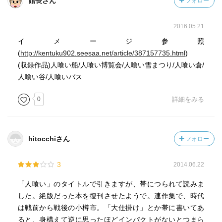
館長さん
フォロー
2016.05.21
イメージ参照
(
http://kentuku902.seesaa.net/article/387157735.html
)
(収録作品)人喰い船/人喰い博覧会/人喰い雪まつり/人喰い倉/
人喰い谷/人喰いバス
0
詳細をみる
hitocchiさん
フォロー
3
2014.06.22
「人喰い」のタイトルで引きますが、帯につられて読みま
した。絶版だった本を復刊させたようで。連作集で、時代
は戦前から戦後の小樽市。「大仕掛け」とか帯に書いてあ
ると、身構えて逆に思ったほどインパクトがないとつまら