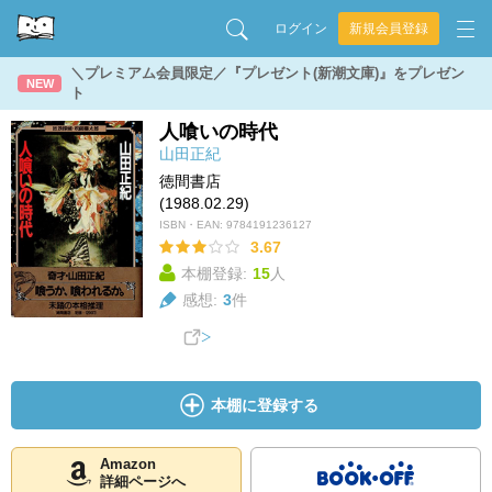
ログイン
新規会員登録
＼プレミアム会員限定／『プレゼント(新潮文庫)』をプレゼン
NEW
ト
人喰いの時代
山田正紀
徳間書店
(1988.02.29)
ISBN・EAN:
9784191236127
3.67
本棚登録:
15
人
感想:
3
件
本棚に登録する
Amazon
詳細ページへ