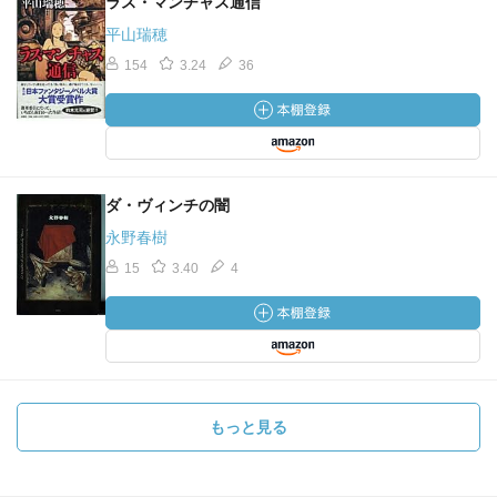
ラス・マンチャス通信
平山瑞穂
154
3.24
36
ダ・ヴィンチの闇
永野春樹
15
3.40
4
もっと見る