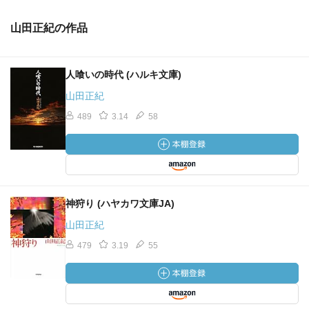
山田正紀の作品
人喰いの時代 (ハルキ文庫)
山田正紀
489
3.14
58
神狩り (ハヤカワ文庫JA)
山田正紀
479
3.19
55