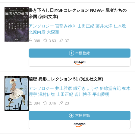
書き下ろし日本SFコレクション NOVA+ 屍者たちの
帝国 (河出文庫)
アンソロジー 宮部みゆき 山田正紀 藤井太洋 仁木稔
北原尚彦 大森望
388
3.63
37
秘密 異形コレクション 51 (光文社文庫)
アンソロジー 井上雅彦 織守きょうや 斜線堂有紀 櫛木
理宇 澤村伊智 山田正紀 皆川博子 平山夢明
384
3.46
23