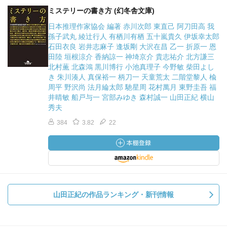
ミステリーの書き方 (幻冬舎文庫)
日本推理作家協会 編著 赤川次郎 東直己 阿刀田高 我
孫子武丸 綾辻行人 有栖川有栖 五十嵐貴久 伊坂幸太郎
石田衣良 岩井志麻子 逢坂剛 大沢在昌 乙一 折原一 恩
田陸 垣根涼介 香納諒一 神埼京介 貴志祐介 北方謙三
北村薫 北森鴻 黒川博行 小池真理子 今野敏 柴田よし
き 朱川湊人 真保裕一 柄刀一 天童荒太 二階堂黎人 楡
周平 野沢尚 法月綸太郎 馳星周 花村萬月 東野圭吾 福
井晴敏 船戸与一 宮部みゆき 森村誠一 山田正紀 横山
秀夫
384
3.82
22
山田正紀の作品ランキング・新刊情報