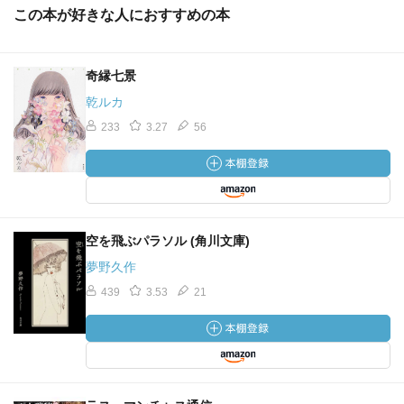
この本が好きな人におすすめの本
奇縁七景
乾ルカ
233
3.27
56
空を飛ぶパラソル (角川文庫)
夢野久作
439
3.53
21