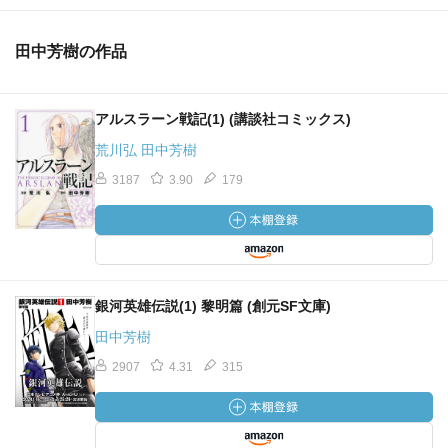
田中芳樹の作品
アルスラーン戦記(1) (講談社コミックス)
荒川弘 田中芳樹
3187
3.90
179
銀河英雄伝説(1) 黎明篇 (創元SF文庫)
田中芳樹
2907
4.31
315