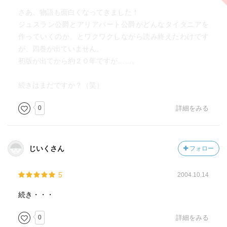
さあ、物語も面白くなってきました！
ジュスラン公爵とアリアバート公爵がどんなタイタニアを
作っていくのか。とワクワクしながら読み終えたわけです
が、四巻が出ていません。
初版が出てから約２０年ですが……。
続きはまだですか？（笑）
0
詳細をみる
じいくさん
フォロー
5
2004.10.14
続き・・・
0
詳細をみる