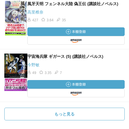
風牙天明 フェンネル大陸 偽王伝 (講談社ノベルス)
高里椎奈
427
3.64
35
宇宙海兵隊 ギガース (5) (講談社ノベルス)
今野敏
49
3.35
7
もっと見る