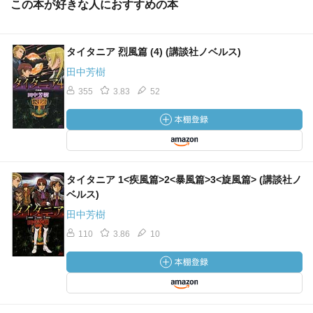
この本が好きな人におすすめの本
タイタニア 烈風篇 (4) (講談社ノベルス)
田中芳樹
355
3.83
52
タイタニア 1<疾風篇>2<暴風篇>3<旋風篇> (講談社ノ
ベルス)
田中芳樹
110
3.86
10