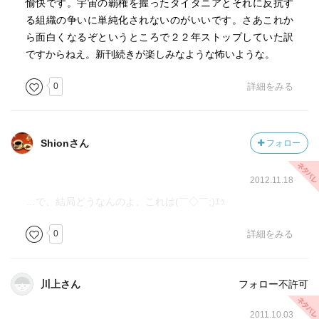
愉快です。宇宙の覇権を握ったタイタニアとそれに反抗す
る組織の争いに単純化されないのがいいです。さあこれか
ら面白くなるぞというところで２２年ストップしていた訳
ですからねえ。新刊続きが楽しみなような怖いような。
0
詳細をみる
Shionさん
フォロー
2012.11.18
…で、結局どうなんのよ、これは(￣◇￣;)ｴｯ
0
詳細をみる
川上さん
フォロー不許可
2011.10.03