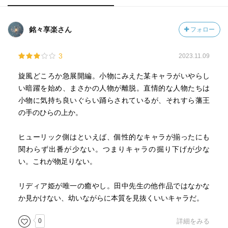
銘々享楽さん
フォロー
3
2023.11.09
旋風どころか急展開編。小物にみえた某キャラがいやらし
い暗躍を始め、まさかの人物が離脱。直情的な人物たちは
小物に気持ち良いぐらい踊らされているが、それすら藩王
の手のひらの上か。
ヒューリック側はといえば、個性的なキャラが揃ったにも
関わらず出番が少ない。つまりキャラの掘り下げが少な
い。これが物足りない。
リディア姫が唯一の癒やし。田中先生の他作品ではなかな
か見かけない、幼いながらに本質を見抜くいいキャラだ。
0
詳細をみる