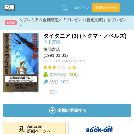
ログイン
新規会員登録
＼プレミアム会員限定／『プレゼント(新潮文庫)』をプレゼン
NEW
ト
タイタニア (3) (トクマ・ノベルズ)
田中芳樹
徳間書店
(1991.01.01)
ISBN・EAN:
9784191545427
3.48
本棚登録:
198
人
感想:
10
件
本棚に登録する
Amazon
詳細ページへ