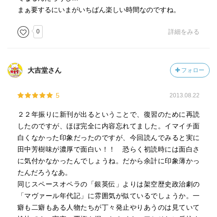
まぁ要するにいまがいちばん楽しい時間なのですね。
0
詳細をみる
大吉堂さん
フォロー
5
2013.08.22
２２年振りに新刊が出るということで、復習のために再読
したのですが、ほぼ完全に内容忘れてました。イマイチ面
白くなかった印象だったのですが、今回読んでみると実に
田中芳樹味が濃厚で面白い！！ 恐らく初読時には面白さ
に気付かなかったんでしょうね。だから余計に印象薄かっ
たんだろうなあ。
同じスペースオペラの「銀英伝」よりは架空歴史政治劇の
「マヴァール年代記」に雰囲気が似ているでしょうか。一
癖も二癖もある人物たちが丁々発止やりあうのは見ていて