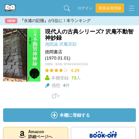
ログイン
新規会員登録
『永遠の記憶』が1位に！本ランキング
NEW
現代人の古典シリーズ7 沢庵不動智
神妙録
池田諭
沢庵宗彭
徳間書店
(1970.01.01)
ISBN・EAN:
9784192422116
4.29
本棚登録:
73
人
感想:
4
件
本棚に登録する
Amazon
詳細ページへ