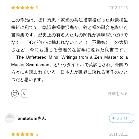
5
2012.12.23
この作品は、徳川秀忠・家光の兵法指南役だった剣豪柳生
宗矩に宛てて、臨済宗禅僧沢庵が、剣と禅の融合を説いた
書簡集です。歴史上の有名人たちの関係が興味深いだけで
なく、「心が何かに捕われないこと（＝不動智）」の大切
さなど、今にも通じる普遍的な哲学に溢れた良書です。
「The Unfettered Mind: Writings from a Zen Master to a
Master Swordsman」というタイトルで英訳もされ、外国の
方々にも読まれている、日本人が世界に誇れる著作のひと
つだと思います。
0
詳細をみる
amitatomさん
フォロー
5
2011.02.11