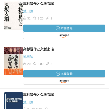
高杉晋作と久坂玄瑞
池田諭
31
3.25
2
高杉晋作と久坂玄瑞
池田諭
20
3.00
3
高杉晋作と久坂玄瑞
池田諭