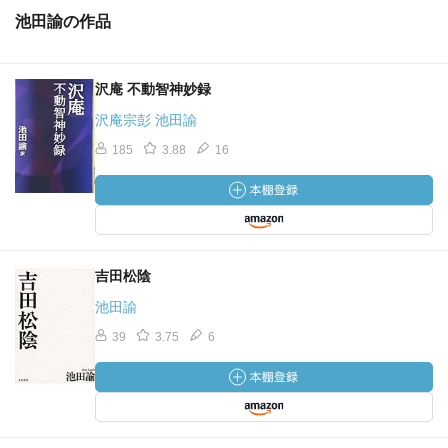
池田諭の作品
沢庵 不動智神妙録
沢庵宗彭 池田諭
185
3.88
16
吉田松陰
池田諭
39
3.75
6