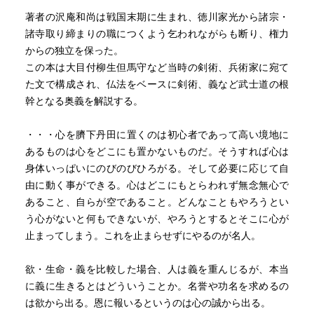
著者の沢庵和尚は戦国末期に生まれ、徳川家光から諸宗・
諸寺取り締まりの職につくよう乞われながらも断り、権力
からの独立を保った。
この本は大目付柳生但馬守など当時の剣術、兵術家に宛て
た文で構成され、仏法をベースに剣術、義など武士道の根
幹となる奥義を解説する。
・・・心を臍下丹田に置くのは初心者であって高い境地に
あるものは心をどこにも置かないものだ。そうすれば心は
身体いっぱいにのびのびひろがる。そして必要に応じて自
由に動く事ができる。心はどこにもとらわれず無念無心で
あること、自らが空であること。どんなこともやろうとい
う心がないと何もできないが、やろうとするとそこに心が
止まってしまう。これを止まらせずにやるのが名人。
欲・生命・義を比較した場合、人は義を重んじるが、本当
に義に生きるとはどういうことか。名誉や功名を求めるの
は欲から出る。恩に報いるというのは心の誠から出る。