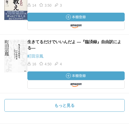
14
3.50
3
生きてるだけでいいんだよ ―『臨済録』自由訳によ
る―
町田宗鳳
16
4.50
4
もっと見る