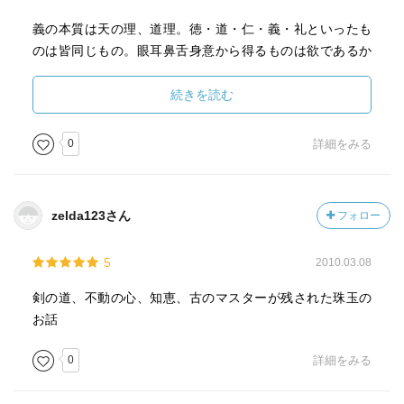
義の本質は天の理、道理。徳・道・仁・義・礼といったも
のは皆同じもの。眼耳鼻舌身意から得るものは欲であるか
ら身体は欲の塊といえる。その身体の中に無欲を本質とす
る部分はあるが欲の陰にかくれて表面に出にくい。
続きを読む
更に五蘊（色受想行識）について述べる。肉体が感覚を得
0
詳細をみる
て判断し願望を作りそれに向かって行動する。識とは欲な
のだ。この五蘊の身体の奥に無欲で正直な中心「まごこ
ろ」が隠れている。これを物差しとして全てのことを行う
zelda123さん
フォロー
とき義に叶う。
5
2010.03.08
欲の力をかりないと行動はとれない。その際に無欲で正直
な中心「まごころ」を物差しとし正しい力を発揮すること
剣の道、不動の心、知恵、古のマスターが残された珠玉の
だ。
お話
相、性、体、力、作が揃って因縁があるとき思いのままに
事は成る。
0
詳細をみる