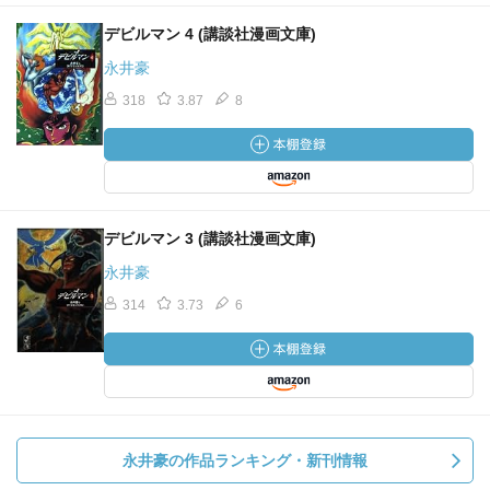
デビルマン 4 (講談社漫画文庫)
永井豪
318
3.87
8
デビルマン 3 (講談社漫画文庫)
永井豪
314
3.73
6
永井豪の作品ランキング・新刊情報