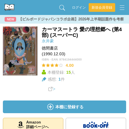
ログイン
新規会員登録
【ビルボードジャパンコラボ企画】2026年上半期話題作を考察
NEW
カーマスートラ 愛の理想郷へ (第4
部) (スーパーC)
永井豪
徳間書店
(1990.12.03)
ISBN・EAN:
9784194444000
4.00
本棚登録:
15
人
感想:
1
件
本棚に登録する
Amazon
詳細ページへ