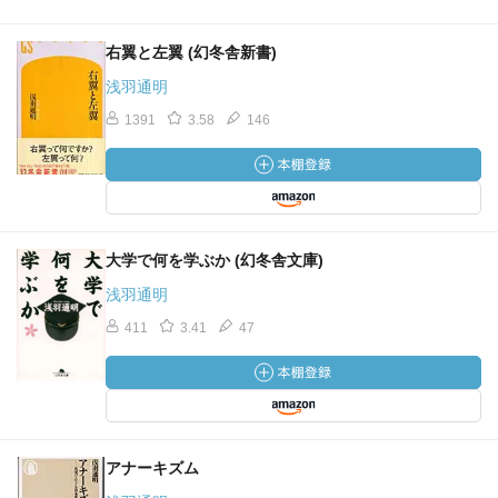
右翼と左翼 (幻冬舎新書)
浅羽通明
1391
3.58
146
大学で何を学ぶか (幻冬舎文庫)
浅羽通明
411
3.41
47
アナーキズム