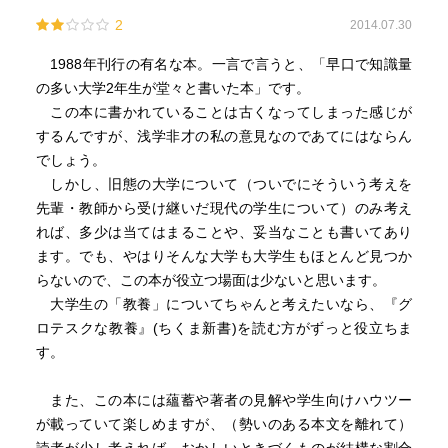
2
2014.07.30
1988年刊行の有名な本。一言で言うと、「早口で知識量
の多い大学2年生が堂々と書いた本」です。
この本に書かれていることは古くなってしまった感じが
するんですが、浅学非才の私の意見なのであてにはならん
でしょう。
しかし、旧態の大学について（ついでにそういう考えを
先輩・教師から受け継いだ現代の学生について）のみ考え
れば、多少は当てはまることや、妥当なことも書いてあり
ます。でも、やはりそんな大学も大学生もほとんど見つか
らないので、この本が役立つ場面は少ないと思います。
大学生の「教養」についてちゃんと考えたいなら、『グ
ロテスクな教養』(ちくま新書)を読む方がずっと役立ちま
す。
また、この本には蘊蓄や著者の見解や学生向けハウツー
が載っていて楽しめますが、（勢いのある本文を離れて）