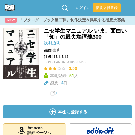
ログイン
新規会員登録
「ブクログ・ブック第二弾」制作決定＆掲載する感想大募集！
NEW
ニセ学生マニュアル いま、面白い
「知」の最尖端講義300
浅羽通明
徳間書店
(1988.01.01)
ISBN・EAN:
9784195537435
3.50
本棚登録:
51
人
感想:
4
件
本棚に登録する
Amazon
詳細ページへ