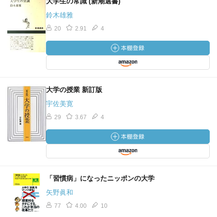
大学生の常識 (新潮選書)
鈴木雄雅
20
2.91
4
大学の授業 新訂版
宇佐美寛
29
3.67
4
「習慣病」になったニッポンの大学
矢野眞和
77
4.00
10