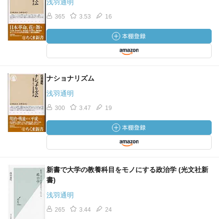
浅羽通明
365
3.53
16
ナショナリズム
浅羽通明
300
3.47
19
新書で大学の教養科目をモノにする政治学 (光文社新
書)
浅羽通明
265
3.44
24