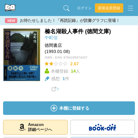
ログイン
新規会員登録
お待たせしました！「再読記録」が読書グラフに登場！
NEW
榛名湖殺人事件 (徳間文庫)
中町信
徳間書店
(1993.01.08)
ISBN・EAN:
9784195674437
2.67
本棚登録:
14
人
感想:
1
件
本棚に登録する
Amazon
詳細ページへ