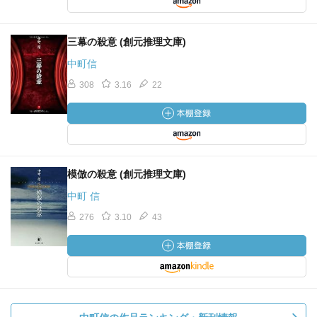
三幕の殺意 (創元推理文庫)
中町信
308
3.16
22
模倣の殺意 (創元推理文庫)
中町 信
276
3.10
43