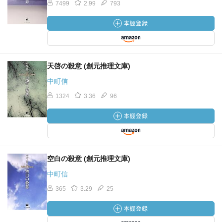
7499
2.99
793
天啓の殺意 (創元推理文庫)
中町信
1324
3.36
96
空白の殺意 (創元推理文庫)
中町信
365
3.29
25