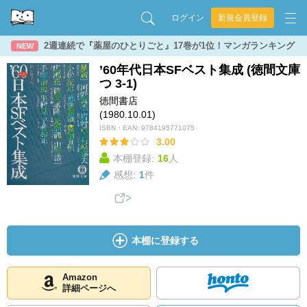
ログイン
新規会員登録
2週連続で『薬屋のひとりごと』17巻が1位！マンガランキング
NEW
’60年代日本SFベスト集成 (徳間文庫
つ 3-1)
徳間書店
(1980.10.01)
ISBN・EAN:
9784195771075
3.00
本棚登録:
16
人
感想:
1
件
本棚に登録する
Amazon
詳細ページへ