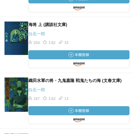
海将 上 (講談社文庫)
白石一郎
204
3.82
33
織田水軍の将・九鬼嘉隆 戦鬼たちの海 (文春文庫)
白石一郎
187
3.62
13