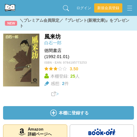
ログイン
新規会員登録
＼プレミアム会員限定／『プレゼント(新潮文庫)』をプレゼン
NEW
ト
風来坊
白石一郎
徳間書店
(1992.01.01)
ISBN・EAN:
9784195773253
3.50
本棚登録:
25
人
感想:
2
件
本棚に登録する
Amazon
詳細ページへ