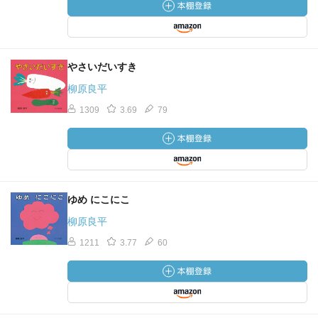
やさいだいすき
柳原良平
1309
3.69
79
ゆめ にこにこ
柳原良平
1211
3.77
60