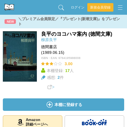
ログイン
新規会員登録
＼プレミアム会員限定／『プレゼント(新潮文庫)』をプレゼン
NEW
ト
良平のヨコハマ案内 (徳間文庫)
柳原良平
徳間書店
(1989.06.15)
ISBN・EAN:
9784195988008
3.00
本棚登録:
17
人
感想:
2
件
本棚に登録する
Amazon
詳細ページへ