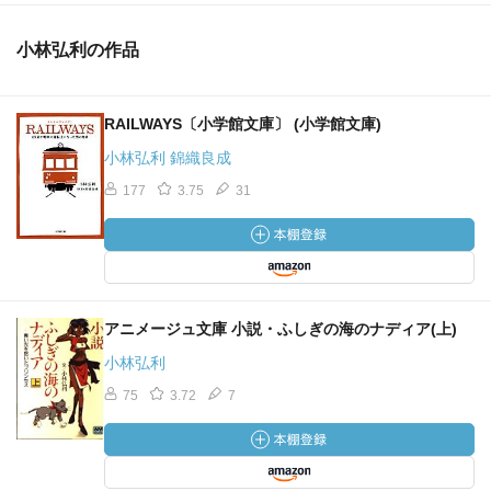
小林弘利の作品
RAILWAYS〔小学館文庫〕 (小学館文庫)
小林弘利 錦織良成
177
3.75
31
アニメージュ文庫 小説・ふしぎの海のナディア(上)
小林弘利
75
3.72
7