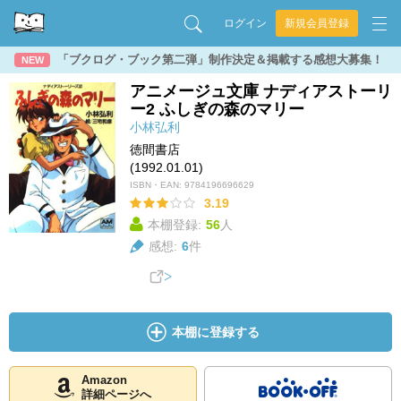
ログイン
新規会員登録
「ブクログ・ブック第二弾」制作決定＆掲載する感想大募集！
NEW
アニメージュ文庫 ナディアストーリ
ー2 ふしぎの森のマリー
小林弘利
徳間書店
(1992.01.01)
ISBN・EAN:
9784196696629
3.19
本棚登録:
56
人
感想:
6
件
本棚に登録する
Amazon
詳細ページへ