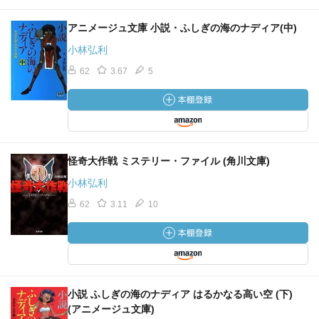
アニメージュ文庫 小説・ふしぎの海のナディア(中)
小林弘利
62
3.67
5
怪奇大作戦 ミステリー・ファイル (角川文庫)
小林弘利
62
3.11
10
小説 ふしぎの海のナディア はるかなる高い空 (下)
(アニメージュ文庫)