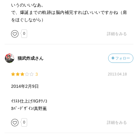
いうのいいなあ。
で、爆誕までの軌跡は脳内補完すればいいいですかね（肩
をほぐしながら）
0
詳細をみる
猫武炸成さん
フォロー
3
2013.04.18
2014年2月9日
ｲﾗｽﾄ仕上げ/IGﾀﾂﾉｺ
ｶﾊﾞｰﾃﾞｻﾞｲﾝ/真野薫
0
詳細をみる