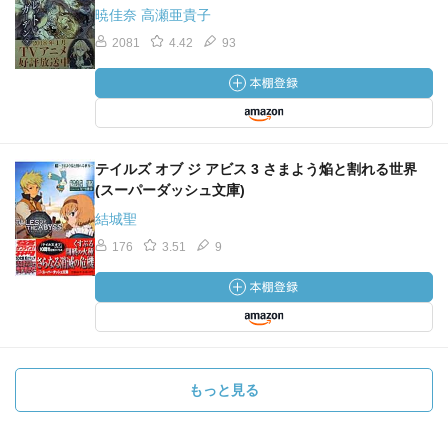
暁佳奈 高瀬亜貴子
2081
4.42
93
テイルズ オブ ジ アビス 3 さまよう焔と割れる世界
(スーパーダッシュ文庫)
結城聖
176
3.51
9
もっと見る