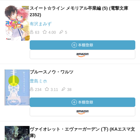
スイート☆ライン メモリアル卒業編 (5) (電撃文庫
2352)
有沢まみず
63
4.00
5
ブルースノウ・ワルツ
豊島ミホ
234
3.11
38
ヴァイオレット・エヴァーガーデン (下) (KAエスマ文
庫)