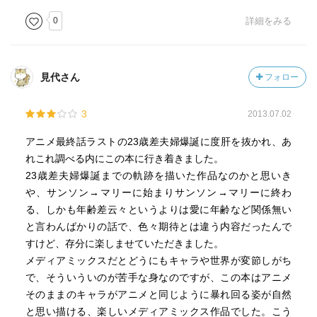
0
詳細をみる
見代さん
フォロー
3
2013.07.02
アニメ最終話ラストの23歳差夫婦爆誕に度肝を抜かれ、あ
れこれ調べる内にこの本に行き着きました。
23歳差夫婦爆誕までの軌跡を描いた作品なのかと思いき
や、サンソン→マリーに始まりサンソン→マリーに終わ
る、しかも年齢差云々というよりは愛に年齢など関係無い
と言わんばかりの話で、色々期待とは違う内容だったんで
すけど、存分に楽しませていただきました。
メディアミックスだとどうにもキャラや世界が変節しがち
で、そういういのが苦手な身なのですが、この本はアニメ
そのままのキャラがアニメと同じように暴れ回る姿が自然
と思い描ける、楽しいメディアミックス作品でした。こう