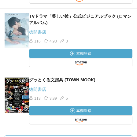
TVドラマ「美しい彼」公式ビジュアルブック (ロマン
アルバム)
徳間書店
116
4.93
3
グッとくる文房具 (TOWN MOOK)
徳間書店
113
3.89
5