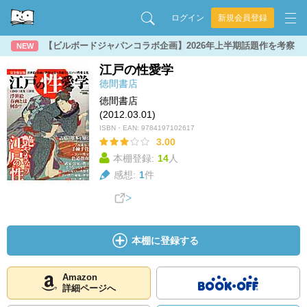
ログイン
新規会員登録
【ビルボードジャパンコラボ企画】2026年上半期話題作を考察
NEW
江戸の性愛学
徳間書店
徳間書店
(2012.03.01)
ISBN・EAN:
9784197102617
3.00
本棚登録:
14
人
感想:
1
件
本棚に登録する
Amazon
詳細ページへ