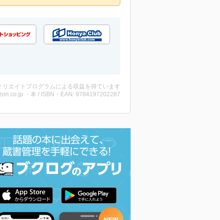
ィリエイトプログラムによる収益を得ています
on.co.jp ・本 / ISBN・EAN: 9784197202287