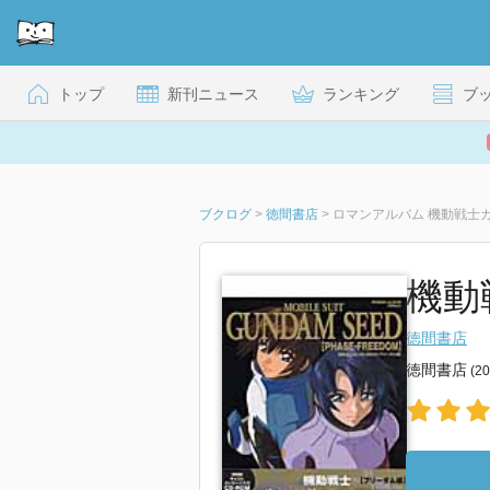
トップ
新刊ニュース
ランキング
ブ
ブクログ
>
徳間書店
>
ロマンアルバム 機動戦士ガ
機動
徳間書店
徳間書店
(2