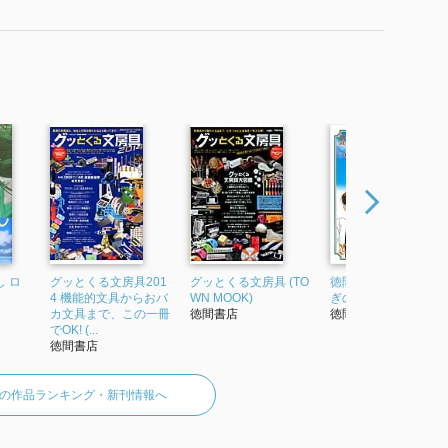
 ロ
グッとくる文房具201
グッとくる文房具 (TO
徳間アニメ絵本7 ふし
4 機能的文具からおバ
WN MOOK)
ぎの海のナディア(上)
カ文具まで、この一冊
徳間書店
徳間書店
でOK! (...
徳間書店
の作品ランキング・新刊情報へ