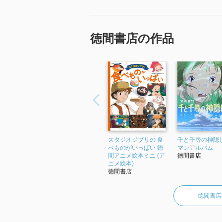
徳間書店の作品
スタジオジブリの 食
千と千尋の神隠し
べものがいっぱい 徳
マンアルバム
間アニメ絵本ミニ (ア
徳間書店
ニメ絵本)
徳間書店
徳間書店