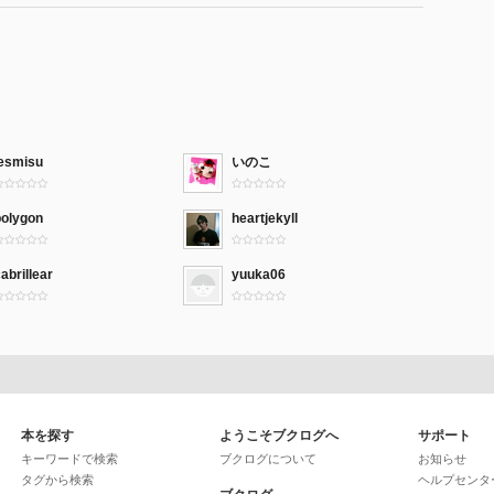
jesmisu
いのこ
polygon
heartjekyll
abrillear
yuuka06
本を探す
ようこそブクログへ
サポート
キーワードで検索
ブクログについて
お知らせ
タグから検索
ヘルプセンタ