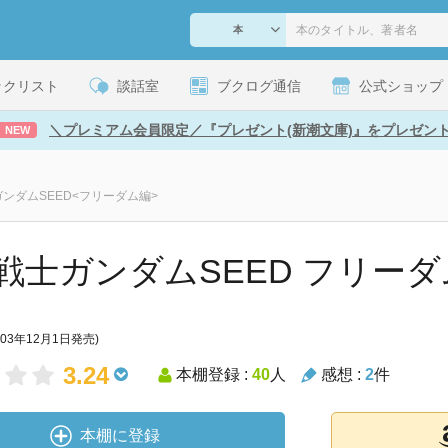
ックリスト
談話室
ブクログ通信
公式ショップ
＼プレミアム会員限定／『プレゼント(新潮文庫)』をプレゼン
NEW
ンダムSEED<フリーダム編>
戦士ガンダムSEED フリー
003年12月1日発売)
3.24
本棚登録 :
40
人
感想 :
2
件
本棚に登録