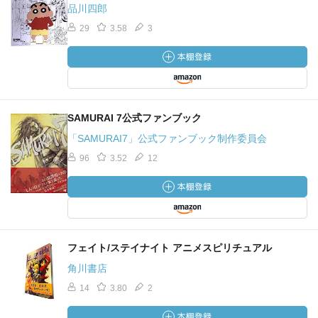
品川四郎
29
3.58
3
SAMURAI 7公式ファンブック
「SAMURAI7」公式ファンブック制作委員会
96
3.52
12
フェイト/ステイナイト アニメスピリチュアル
角川書店
14
3.80
2