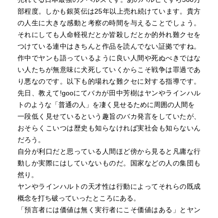
部程度。しかも銀英伝は25年以上売れ続けています。貴方
の人生に大きな感動と考察の時間を与えることでしょう。
それにしても人命軽視だとか皆殺しだとか的外れ難クセを
つけている連中はきちんと作品を読んでない証拠ですね。
作中でヤンも語っているように良い人間や死ぬべきではな
い人たちが無意味に犬死していくからこそ戦争は罪過であ
り悪なのです。以下も的場れな難クセに対する指導です。
先日、教えて!gooにてバカが田中芳樹はヤンやラインハル
トのような「普通の人」を凄く見せるために周囲の人間を
一段低く見せているという趣旨のバカ発言をしていたが、
おそらくこいつは歴史も知らなければ実社会も知らないん
だろう。
自分が利口だと思っている人間ほど傍から見ると凡庸な行
動しか実際にはしていないものだ。国家などの人の集団も
然り。
ヤンやラインハルトの天才性は行動によってそれらの既成
概念を打ち破っていったところにある。
「預言者には価値は無く実行者にこそ価値はある」とヤン