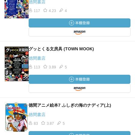
徳間書店
117
4.23
4
グッとくる文房具 (TOWN MOOK)
徳間書店
113
3.89
5
徳間アニメ絵本7 ふしぎの海のナディア(上)
徳間書店
83
3.87
5