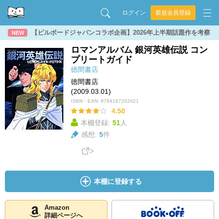
ログイン
新規会員登録
【ビルボードジャパンコラボ企画】2026年上半期話題作を考察
NEW
ロマンアルバム 銀河英雄伝説 コン
プリートガイド
徳間書店
徳間書店
(2009.03.01)
ISBN・EAN:
9784197202621
4.50
本棚登録:
51
人
感想:
5
件
本棚に登録する
Amazon
詳細ページへ