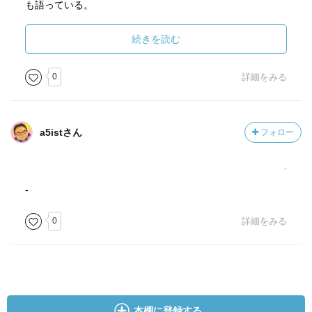
も語っている。
単に脳内で妄想して「オレは社会を解ってるんだ」と思い
込んでる人間は例え発想があったとしても天才とは言えな
続きを読む
い。
世間も歴史も行動した者のみを評価する。それとこのバカ
0
詳細をみる
は田中芳樹氏のSF設定についても色々と難癖をつけていた
が、
どうもこいつは設定で話が面白くなるわけではないという
a5istさん
フォロー
当たり前のことを理解していないようだ。
BIGLOBEなんでも相談室にも同様の阿呆な突っ込み(笑)を
-
銀英伝に対してしているバカがいたが、
この辺が銀英伝の本質を理解し得ない馬鹿の限界だな。
-
そもそも銀英伝は歴史小説であって、小手先のSF設定に凝
0
詳細をみる
り固まった戦いよりも中世的戦闘の方がもっとも
盛り上がるのは創作に携わるものの常識である。繰り広げ
られるのは最初から意図されていたものだ。
その他の設定に関しても、SF設定は調味料であって、多用
し凝れば素材本来の良さを台無しにしてしまうという
常識をまず馬鹿共は知るべきだろう
本棚に登録する