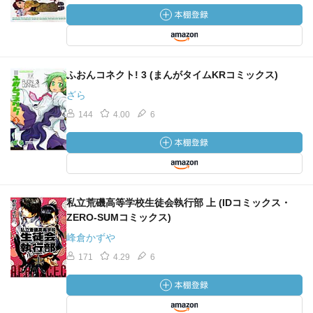
ふおんコネクト! 3 (まんがタイムKRコミックス)
ざら
144
4.00
6
私立荒磯高等学校生徒会執行部 上 (IDコミックス・
ZERO-SUMコミックス)
峰倉かずや
171
4.29
6