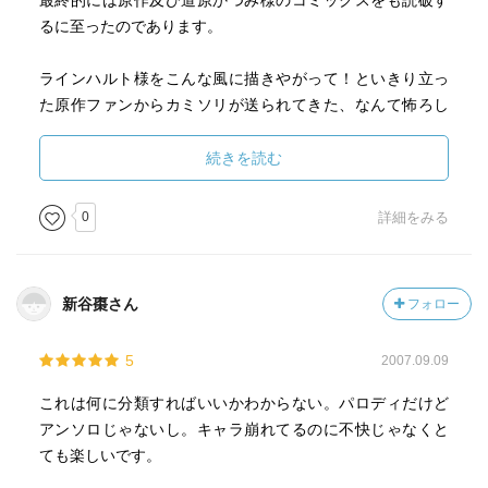
最終的には原作及び道原かつみ様のコミックスをも読破す
るに至ったのであります。
ラインハルト様をこんな風に描きやがって！といきり立っ
た原作ファンからカミソリが送られてきた、なんて怖ろし
いエピソードもサラリと暴露されていますが、いやコレめ
っちゃいい話ですよ。
続きを読む
原作への「熱狂」とは少し距離を置きながらも、しみじみ
0
詳細をみる
と愛情が感じられる、名パロディだと思います。宝物。
新谷棗さん
フォロー
5
2007.09.09
これは何に分類すればいいかわからない。パロディだけど
アンソロじゃないし。キャラ崩れてるのに不快じゃなくと
ても楽しいです。