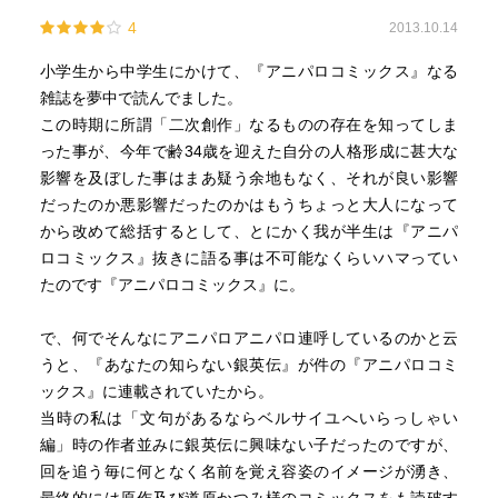
4
2013.10.14
小学生から中学生にかけて、『アニパロコミックス』なる
雑誌を夢中で読んでました。
この時期に所謂「二次創作」なるものの存在を知ってしま
った事が、今年で齢34歳を迎えた自分の人格形成に甚大な
影響を及ぼした事はまあ疑う余地もなく、それが良い影響
だったのか悪影響だったのかはもうちょっと大人になって
から改めて総括するとして、とにかく我が半生は『アニパ
ロコミックス』抜きに語る事は不可能なくらいハマってい
たのです『アニパロコミックス』に。
で、何でそんなにアニパロアニパロ連呼しているのかと云
うと、『あなたの知らない銀英伝』が件の『アニパロコミ
ックス』に連載されていたから。
当時の私は「文句があるならベルサイユへいらっしゃい
編」時の作者並みに銀英伝に興味ない子だったのですが、
回を追う毎に何となく名前を覚え容姿のイメージが湧き、