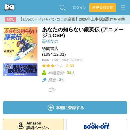
ログイン
新規会員登録
【ビルボードジャパンコラボ企画】2026年上半期話題作を考察
NEW
あなたの知らない銀英伝 (アニメー
ジュCSP)
高橋なの
徳間書店
(1994.12.01)
ISBN・EAN:
9784197700295
3.63
本棚登録:
34
人
感想:
3
件
本棚に登録する
Amazon
詳細ページへ