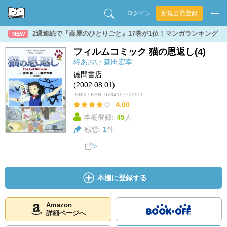
ログイン
新規会員登録
2週連続で『薬屋のひとりごと』17巻が1位！マンガランキング
NEW
フィルムコミック 猫の恩返し(4)
柊あおい
森田宏幸
徳間書店
(2002.08.01)
ISBN・EAN:
9784197700950
4.00
本棚登録:
45
人
感想:
1
件
本棚に登録する
Amazon
詳細ページへ