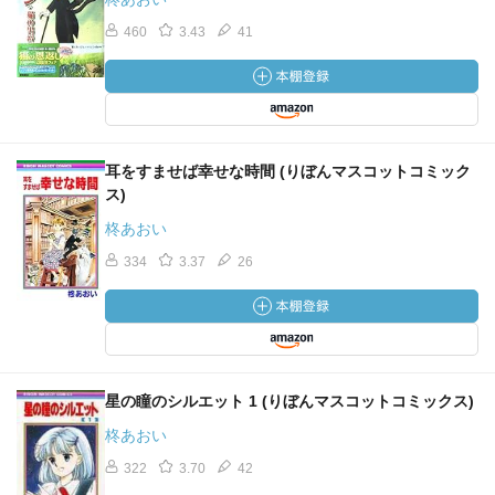
460
3.43
41
耳をすませば幸せな時間 (りぼんマスコットコミック
ス)
柊あおい
334
3.37
26
星の瞳のシルエット 1 (りぼんマスコットコミックス)
柊あおい
322
3.70
42