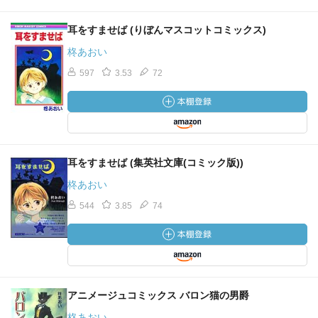
耳をすませば (りぼんマスコットコミックス)
柊あおい
597
3.53
72
耳をすませば (集英社文庫(コミック版))
柊あおい
544
3.85
74
アニメージュコミックス バロン猫の男爵
柊あおい