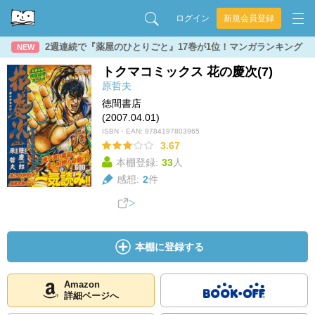
ログイン
新規会員登録
2週連続で『薬屋のひとりごと』17巻が1位！マンガランキング
NEW
トクマコミックス 花の慶次(7)
原哲夫
徳間書店
(2007.04.01)
ISBN・EAN:
9784197803965
3.67
本棚登録:
33
人
感想:
2
件
本棚に登録する
Amazon
詳細ページへ