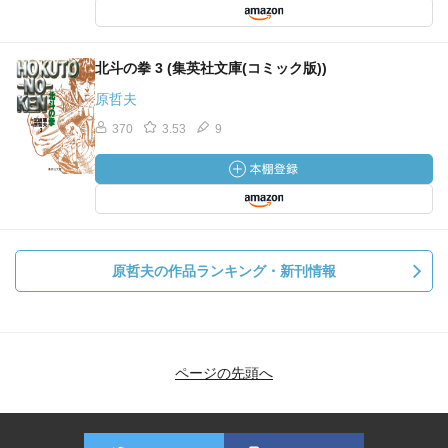
北斗の拳 3 (集英社文庫(コミック版))
原哲夫
370
3.53
9
原哲夫の作品ランキング・新刊情報
ページの先頭へ