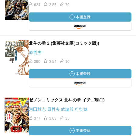
624
3.85
70
北斗の拳 2 (集英社文庫(コミック版))
原哲夫
390
3.54
10
ゼノンコミックス 北斗の拳 イチゴ味(1)
河田雄志 原哲夫 武論尊 行徒妹
377
3.63
35