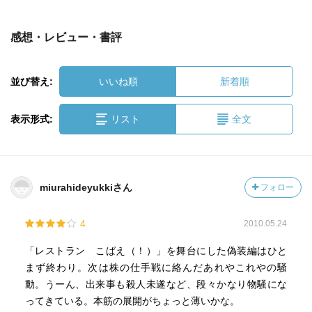
感想・レビュー・書評
並び替え:
いいね順
新着順
表示形式:
リスト
全文
miurahideyukkiさん
フォロー
4
2010.05.24
「レストラン こばえ（！）」を舞台にした偽装編はひと
まず終わり。次は株の仕手戦に絡んだあれやこれやの騒
動。うーん、出来事も殺人未遂など、段々かなり物騒にな
ってきている。本筋の展開がちょっと薄いかな。