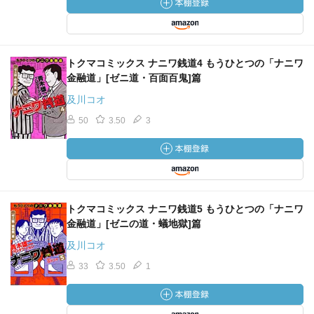
トクマコミックス ナニワ銭道4 もうひとつの「ナニワ
金融道」[ゼニ道・百面百鬼]篇
及川コオ
50
3.50
3
トクマコミックス ナニワ銭道5 もうひとつの「ナニワ
金融道」[ゼニの道・蟻地獄]篇
及川コオ
33
3.50
1