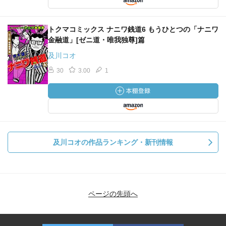
トクマコミックス ナニワ銭道6 もうひとつの「ナニワ
金融道」[ゼニ道・唯我独尊]篇
及川コオ
30
3.00
1
及川コオの作品ランキング・新刊情報
ページの先頭へ