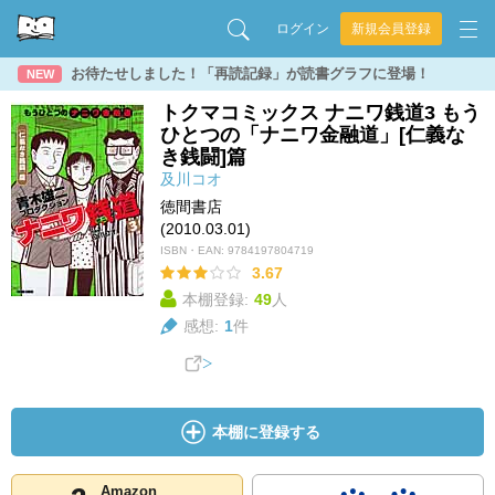
ログイン
新規会員登録
お待たせしました！「再読記録」が読書グラフに登場！
NEW
トクマコミックス ナニワ銭道3 もう
ひとつの「ナニワ金融道」[仁義な
き銭闘]篇
及川コオ
徳間書店
(2010.03.01)
ISBN・EAN:
9784197804719
3.67
本棚登録:
49
人
感想:
1
件
本棚に登録する
Amazon