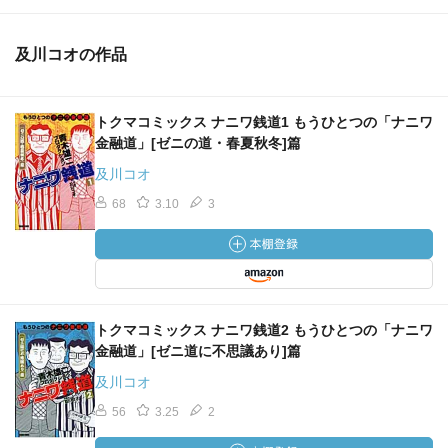
及川コオの作品
トクマコミックス ナニワ銭道1 もうひとつの「ナニワ
金融道」[ゼニの道・春夏秋冬]篇
及川コオ
68
3.10
3
トクマコミックス ナニワ銭道2 もうひとつの「ナニワ
金融道」[ゼニ道に不思議あり]篇
及川コオ
56
3.25
2