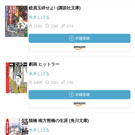
総員玉砕せよ! (講談社文庫)
水木しげる
1591
3.96
174
劇画 ヒットラー
水木しげる
1406
3.62
136
猫楠 南方熊楠の生涯 (角川文庫)
水木しげる