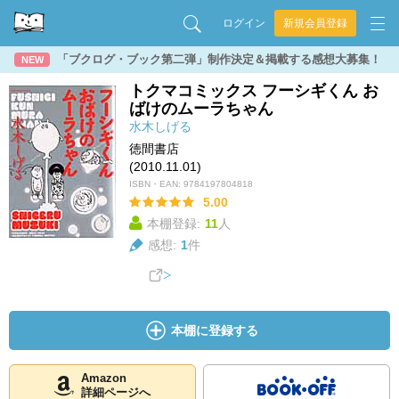
ログイン
新規会員登録
「ブクログ・ブック第二弾」制作決定＆掲載する感想大募集！
NEW
トクマコミックス フーシギくん お
ばけのムーラちゃん
水木しげる
徳間書店
(2010.11.01)
ISBN・EAN:
9784197804818
5.00
本棚登録:
11
人
感想:
1
件
本棚に登録する
Amazon
詳細ページへ