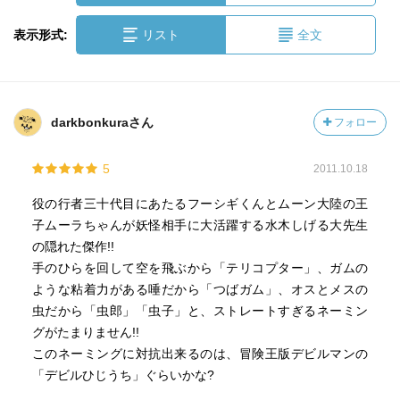
表示形式:
リスト
全文
darkbonkuraさん
フォロー
5
2011.10.18
役の行者三十代目にあたるフーシギくんとムーン大陸の王
子ムーラちゃんが妖怪相手に大活躍する水木しげる大先生
の隠れた傑作!!
手のひらを回して空を飛ぶから「テリコプター」、ガムの
ような粘着力がある唾だから「つばガム」、オスとメスの
虫だから「虫郎」「虫子」と、ストレートすぎるネーミン
グがたまりません!!
このネーミングに対抗出来るのは、冒険王版デビルマンの
「デビルひじうち」ぐらいかな?