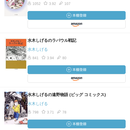
1052
3.92
107
水木しげるのラバウル戦記
水木しげる
841
3.94
80
水木しげるの遠野物語 (ビッグ コミックス)
水木しげる
798
3.71
78