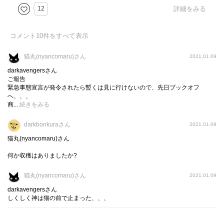
12
詳細をみる
コメント
10
件をすべて表示
猫丸(nyancomaru)さん
2021.01.09
darkavengersさん
ご報告
緊急事態宣言が発令されたら暫くは見に行けないので、先日ブックオフ
へ、、、
商...
続きをみる
darkbonkuraさん
2021.01.09
猫丸(nyancomaru)さん
何か収穫はありましたか?
猫丸(nyancomaru)さん
2021.01.09
darkavengersさん
しくしく神は猫の前で止まった、、、