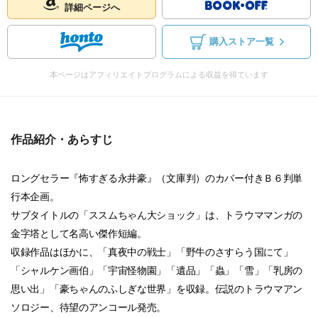
詳細ページへ
購入ストア一覧
本ページはアフィリエイトプログラムによる収益を得ています
作品紹介・あらすじ
ロングセラー『怖すぎる永井豪』（文庫判）のカバー付きＢ６判単
行本企画。
サブタイトルの「ススムちゃん大ショック」は、トラウママンガの
金字塔として名高い傑作短編。
収録作品はほかに、「真夜中の戦士」「野牛のさすらう国にて」
「シャルケン画伯」「宇宙怪物園」「遺品」「蟲」「雪」「乳房の
思い出」「豪ちゃんのふしぎな世界」を収録。伝説のトラウマアン
ソロジー、待望のアンコール発売。