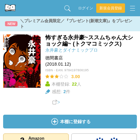
ログイン
新規会員登録
＼プレミアム会員限定／『プレゼント(新潮文庫)』をプレゼン
NEW
ト
怖すぎる永井豪~ススムちゃん大シ
ョック編~ (トクマコミックス)
永井豪とダイナミックプロ
徳間書店
(2018.01.12)
ISBN・EAN:
9784197806195
3.00
本棚登録:
22
人
感想:
2
件
本棚に登録する
Amazon