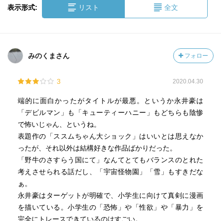
表示形式:
リスト
全文
みのくまさん
フォロー
3
2020.04.30
端的に面白かったがタイトルが最悪。というか永井豪は
「デビルマン」も「キューティーハニー」もどちらも陰惨
で怖いじゃん、というね。
表題作の「ススムちゃん大ショック」はいいとは思えなか
ったが、それ以外は結構好きな作品ばかりだった。
「野牛のさすらう国にて」なんてとてもバランスのとれた
考えさせられる話だし、「宇宙怪物園」「雪」もすきだな
ぁ。
永井豪はターゲットが明確で、小学生に向けて真剣に漫画
を描いている。小学生の「恐怖」や「性欲」や「暴力」を
完全にトレースできているのはすごい。