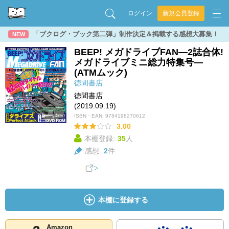
ログイン
新規会員登録
「ブクログ・ブック第二弾」制作決定＆掲載する感想大募集！
NEW
BEEP! メガドライブFAN―2誌合体!
メガドライブミニ総力特集号―
(ATMムック)
徳間書店
徳間書店
(2019.09.19)
ISBN・EAN:
9784198270612
3.00
本棚登録:
35
人
感想:
2
件
本棚に登録する
Amazon