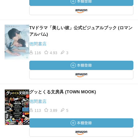
TVドラマ「美しい彼」公式ビジュアルブック (ロマン
アルバム)
徳間書店
116
4.93
3
グッとくる文房具 (TOWN MOOK)
徳間書店
113
3.89
5