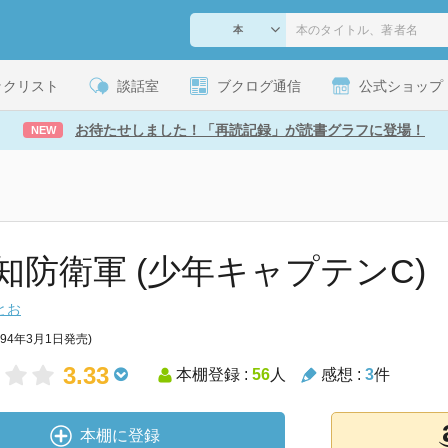
ックリスト
談話室
ブクログ通信
公式ショップ
お待たせしました！「再読記録」が読書グラフに登場！
NEW
知防衛軍 (少年キャプテンC)
とお
994年3月1日発売)
3.33
本棚登録 :
56
人
感想 :
3
件
本棚に登録