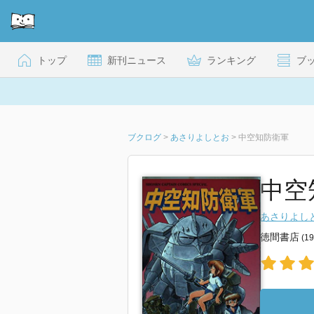
トップ
新刊ニュース
ランキング
ブ
ブクログ
>
あさりよしとお
>
中空知防衛軍
中空
あさりよし
徳間書店
(1