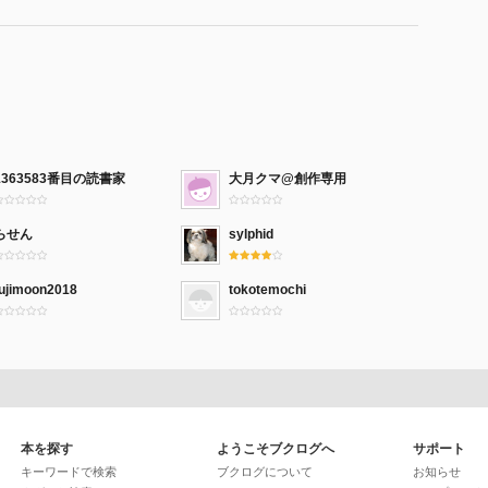
1363583番目の読書家
大月クマ@創作専用
らせん
sylphid
fujimoon2018
tokotemochi
本を探す
ようこそブクログへ
サポート
キーワードで検索
ブクログについて
お知らせ