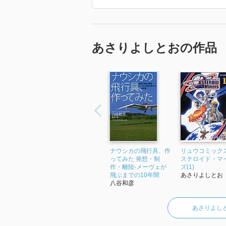
あさりよしとおの作品
ナウシカの飛行具、作
リュウコミックス
ってみた 発想・制
ステロイド・マ
作・離陸‐メーヴェが
ズ(1)
飛ぶまでの10年間
あさりよしとお
八谷和彦
あさりよし