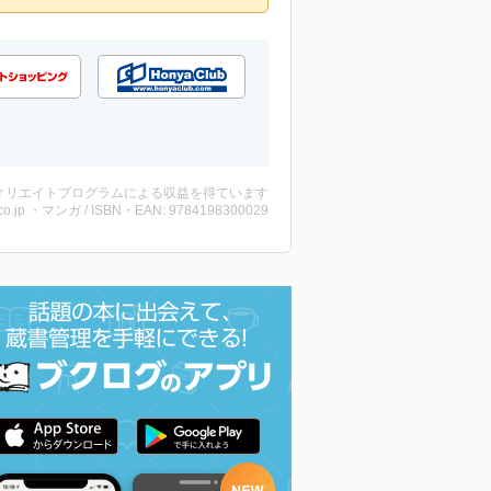
ィリエイトプログラムによる収益を得ています
co.jp ・マンガ / ISBN・EAN: 9784198300029