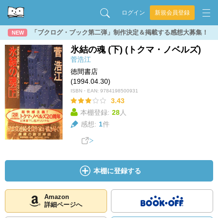
ログイン
新規会員登録
「ブクログ・ブック第二弾」制作決定＆掲載する感想大募集！
NEW
氷結の魂 (下) (トクマ・ノベルズ)
菅浩江
徳間書店
(1994.04.30)
ISBN・EAN:
9784198500931
3.43
本棚登録:
28
人
感想:
1
件
本棚に登録する
Amazon
詳細ページへ