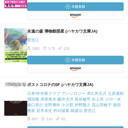
永遠の森 博物館惑星 (ハヤカワ文庫JA)
菅浩江
1091
3.76
128
ポストコロナのSF (ハヤカワ文庫JA)
日本SF作家クラブ アンソロジー 津久井五月 立原透耶
飛浩隆 津原泰水 藤井太洋 長谷敏司 吉上亮 小川一水
樋口恭介 北野勇作 小川哲 伊野隆之 高山羽根子 柴田
勝家 若木未生 柞刈湯葉 林譲治 菅浩江
657
3.67
63