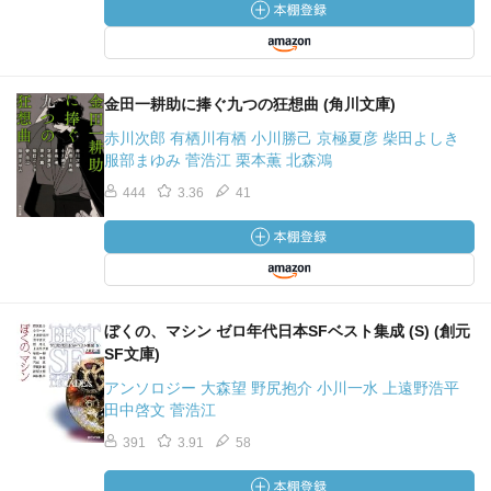
金田一耕助に捧ぐ九つの狂想曲 (角川文庫)
赤川次郎 有栖川有栖 小川勝己 京極夏彦 柴田よしき
服部まゆみ 菅浩江 栗本薫 北森鴻
444
3.36
41
ぼくの、マシン ゼロ年代日本SFベスト集成 (S) (創元
SF文庫)
アンソロジー 大森望 野尻抱介 小川一水 上遠野浩平
田中啓文 菅浩江
391
3.91
58