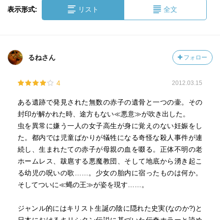
表示形式:
リスト
全文
るねさん
フォロー
4
2012.03.15
ある遺跡で発見された無数の赤子の遺骨と一つの壷。その
封印が解かれた時、途方もない≪悪意≫が吹き出した。
虫を異常に嫌う一人の女子高生が身に覚えのない妊娠をし
た。都内では児童ばかりが犠牲になる奇怪な殺人事件が連
続し、生まれたての赤子が母親の血を啜る。正体不明の老
ホームレス、跋扈する悪魔教団、そして地底から湧き起こ
る幼児の呪いの歌……。少女の胎内に宿ったものは何か。
そしてついに≪蝿の王≫が姿を現す……。
ジャンル的にはキリスト生誕の陰に隠れた史実(なのか?)と