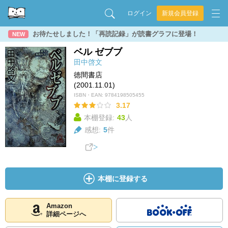
ログイン
新規会員登録
お待たせしました！「再読記録」が読書グラフに登場！
NEW
ベル ゼブブ
田中啓文
徳間書店
(2001.11.01)
ISBN・EAN:
9784198505455
3.17
本棚登録:
43
人
感想:
5
件
本棚に登録する
Amazon
詳細ページへ