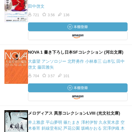
田中啓文
721
3.56
136
NOVA 1 書き下ろし日本SFコレクション (河出文庫)
大森望 アンソロジー 北野勇作 小林泰三 山本弘 田中
啓文 藤田雅矢
704
3.57
101
メロディアス 異形コレクションLVIII (光文社文庫)
井上雅彦 平山夢明 篠たまき 澤村伊智 久永実木彦 空
木春宵 斜線堂有紀 芦花公園 坂崎かおる 宮澤伊織 木