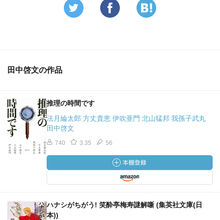
田中啓文の作品
推理の時間です
法月綸太郎 方丈貴恵 伊吹亜門 北山猛邦 我孫子武丸
田中啓文
740
3.35
56
ハナシがちがう! 笑酔亭梅寿謎解噺 (集英社文庫(日
本))