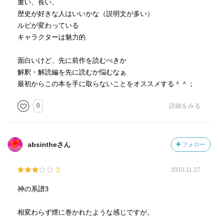
重い、長い、
歴史が好きな人はいいかな（説明文が多い）
ルビが変わっている
キャラクターは魅力的
面白いけど、先に前作を読むべきか
解釈・解読編を先に読むか悩むなぁ
最初からこの本を手に取らないことをオススメする＾＾；
0
詳細をみる
absintheさん
フォロー
3
2010.11.27
神の系譜3
相変わらず煙に巻かれたような感じですが。