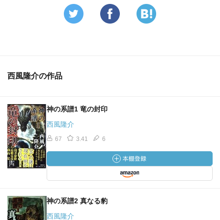
西風隆介の作品
神の系譜1 竜の封印
西風隆介
67
3.41
6
神の系譜2 真なる豹
西風隆介