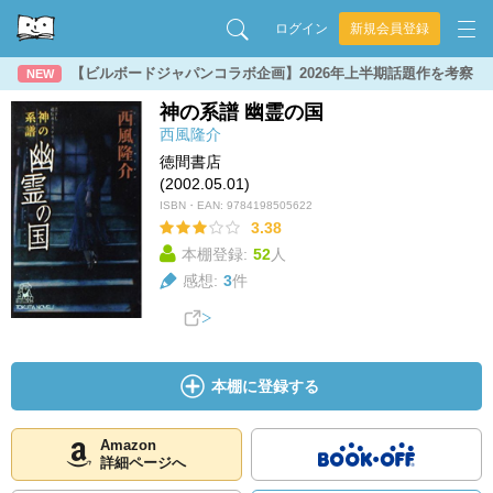
ログイン
新規会員登録
【ビルボードジャパンコラボ企画】2026年上半期話題作を考察
NEW
神の系譜 幽霊の国
西風隆介
徳間書店
(2002.05.01)
ISBN・EAN:
9784198505622
3.38
本棚登録:
52
人
感想:
3
件
本棚に登録する
Amazon
詳細ページへ