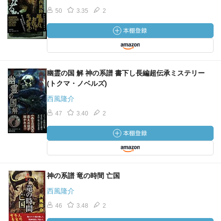
50
3.35
2
幽霊の国 解 神の系譜 書下し長編超伝承ミステリー
(トクマ・ノベルズ)
西風隆介
47
3.40
2
神の系譜 竜の時間 亡国
西風隆介
46
3.48
2