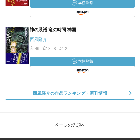
神の系譜 竜の時間 神国
西風隆介
46
3.58
2
西風隆介の作品ランキング・新刊情報
ページの先頭へ