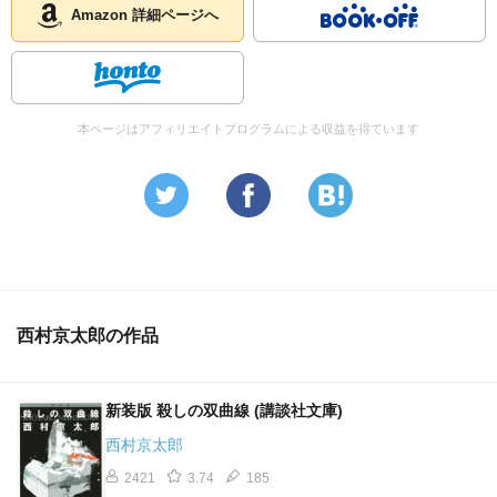
Amazon 詳細ページへ
本ページはアフィリエイトプログラムによる収益を得ています
西村京太郎の作品
新装版 殺しの双曲線 (講談社文庫)
西村京太郎
2421
3.74
185