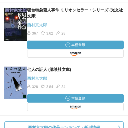
寝台特急殺人事件 ミリオンセラー・シリーズ (光文社
文庫)
西村京太郎
367
3.62
28
七人の証人 (講談社文庫)
西村京太郎
328
3.84
34
西村京太郎の作品ランキング・新刊情報