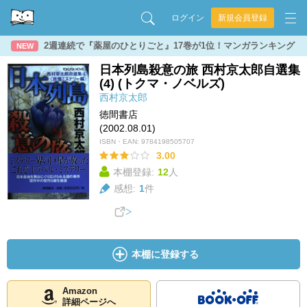
ログイン
新規会員登録
2週連続で『薬屋のひとりごと』17巻が1位！マンガランキング
NEW
日本列島殺意の旅 西村京太郎自選集
(4) (トクマ・ノベルズ)
西村京太郎
徳間書店
(2002.08.01)
ISBN・EAN:
9784198505707
3.00
本棚登録:
12
人
感想:
1
件
本棚に登録する
Amazon
詳細ページへ