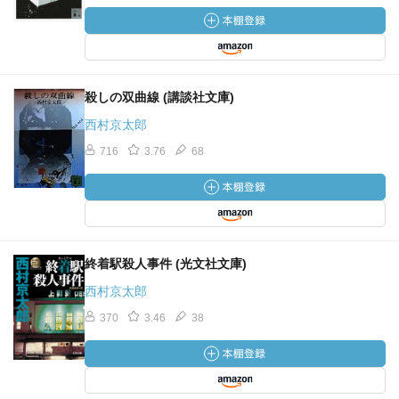
殺しの双曲線 (講談社文庫)
西村京太郎
716
3.76
68
終着駅殺人事件 (光文社文庫)
西村京太郎
370
3.46
38