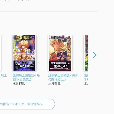
 騎士
護樹騎士団物語4 熱
護樹騎士団物語7 白銀
護樹騎士団物語6 幼年
闘!入団競技会
の闘う姫(上)
学校候補生
水月郁見
水月郁見
水月郁見
の作品ランキング・新刊情報へ