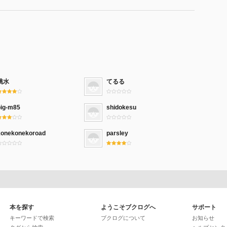
桃水
てるる
pig-m85
shidokesu
konekonekoroad
parsley
本を探す
ようこそブクログへ
サポート
キーワードで検索
ブクログについて
お知らせ