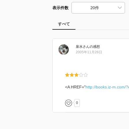
表示件数
すべて
泉水
さん
の感想
2005年11月26日
<A HREF="
http://books.iz-m.com/
0