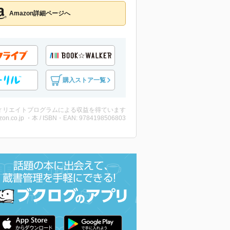
Amazon詳細ページへ
購入ストア一覧
ィリエイトプログラムによる収益を得ています
on.co.jp ・本 / ISBN・EAN: 9784198506803