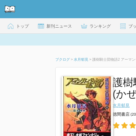
トップ
新刊ニュース
ランキング
ブ
ブクログ
>
水月郁見
>
護樹騎士団物語2 アーマン
護樹
(かぜ
水月郁見
徳間書店
(2