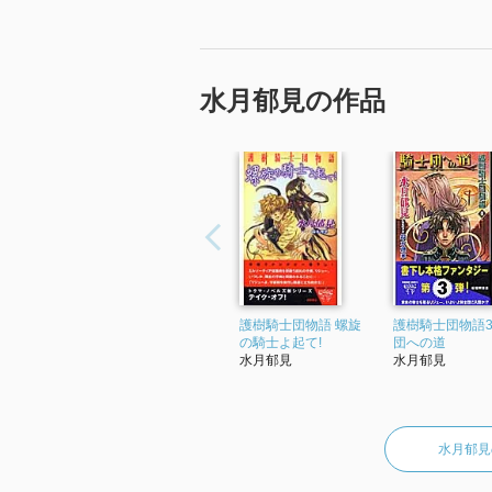
水月郁見の作品
護樹騎士団物語 螺旋
護樹騎士団物語3
の騎士よ起て!
団への道
水月郁見
水月郁見
水月郁見