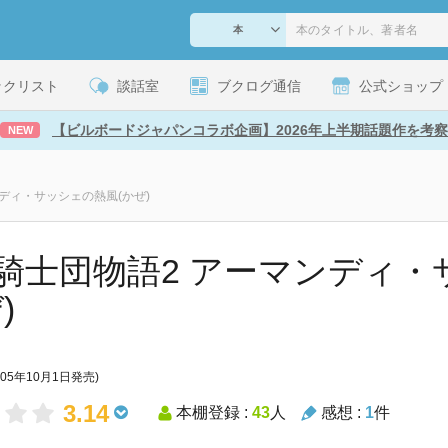
ックリスト
談話室
ブクログ通信
公式ショップ
【ビルボードジャパンコラボ企画】2026年上半期話題作を考察
NEW
ディ・サッシェの熱風(かぜ)
騎士団物語2 アーマンディ・
)
005年10月1日発売)
3.14
本棚登録 :
43
人
感想 :
1
件