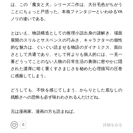
は、この「魔女と犬」シリーズ二作は、大分毛色がちがう
ことにちょっと戸惑った。本格ファンタジーといわゆるYA
ノリの違いである。
とはいえ、物語構造としての推理小説出身の謎解き、場面
展開のスリルとサスペンスの巧みさ、キャラクターの個性
的な魅力は、ぐいぐい読ませる物語のダイナミクス、面白
さとして共通であり、そして何よりも個人的には、一見一
番どうってことのない人物の日常生活の裏側に密やかに隠
された濃厚に暗く重くすさまじさを秘めた心理描写の圧巻
に感服してしまう。
どうしても、不快を感じてしまう、からりとした底なしの
残酷さへの恐怖も必ず味わわされるんだけどね。
元は漫画家。漫画の方も読まねば。
0
詳細をみる