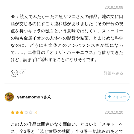
2018.10.08
48：読んでみたかった西魚リツコさんの作品。地の文に口
語が交じるのにすごく違和感がありました（その部分の視
点を持つキャラの独白という意味ではなく）。ストーリー
の軸も金属イオンの人体への影響や粘菌、とまじめな科学
なのに、どうにも文体とのアンバランスさが気になっ
て……。二作目の「オリザ・ハーモニウス」も借りてきた
けど、読まずに返却することになりそうです。
0
詳細をみる
yamamomonさん
フォロー
3
2013.10.20
この人の作品は間違いなく面白い、とはいえ「メキト・ベ
ス」全3巻と「暁と黄昏の狭間」全６巻一気読みのあとで