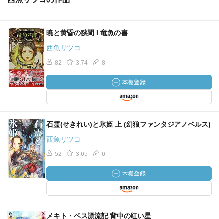
暁と黄昏の狭間 I 竜魚の書
西魚リツコ
82
3.74
8
石霊(せきれい)と氷姫 上 (幻狼ファンタジアノベルス)
西魚リツコ
52
3.65
6
メキト・ベス漂流記 背中の紅い星