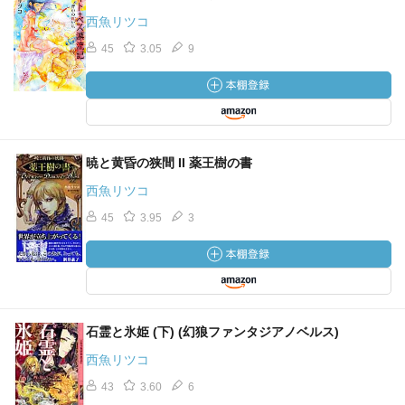
西魚リツコ
45
3.05
9
暁と黄昏の狭間 II 薬王樹の書
西魚リツコ
45
3.95
3
石霊と氷姫 (下) (幻狼ファンタジアノベルス)
西魚リツコ
43
3.60
6