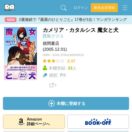
ログイン
新規会員登録
2週連続で『薬屋のひとりごと』17巻が1位！マンガランキング
NEW
カメリア・カタルシス 魔女と犬
西魚リツコ
徳間書店
(2005.12.01)
ISBN・EAN:
9784198506919
3.47
本棚登録:
33
人
感想:
7
件
本棚に登録する
Amazon
詳細ページへ