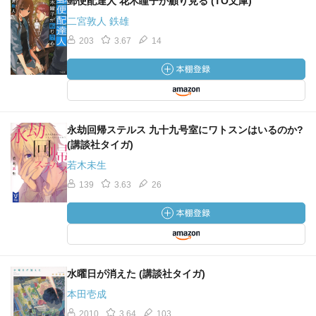
郵便配達人 花木瞳子が顧り見る (TO文庫)
二宮敦人 鉄雄
203
3.67
14
永劫回帰ステルス 九十九号室にワトスンはいるのか?
(講談社タイガ)
若木未生
139
3.63
26
水曜日が消えた (講談社タイガ)
本田壱成
2010
3.64
103