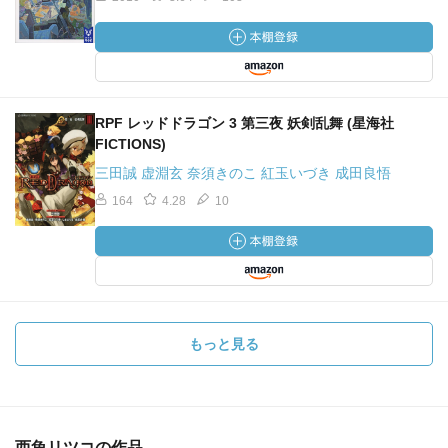
RPF レッドドラゴン 3 第三夜 妖剣乱舞 (星海社
FICTIONS)
三田誠 虚淵玄 奈須きのこ 紅玉いづき 成田良悟
164
4.28
10
もっと見る
西魚リツコの作品