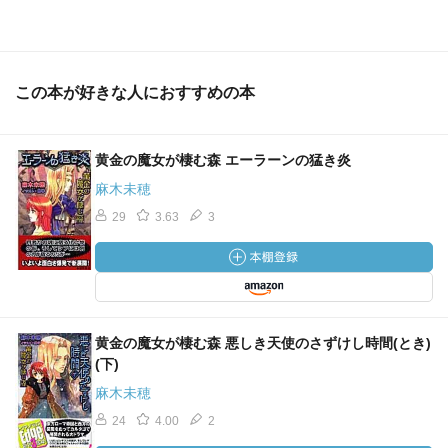
この本が好きな人におすすめの本
黄金の魔女が棲む森 エーラーンの猛き炎
麻木未穂
29
3.63
3
黄金の魔女が棲む森 悪しき天使のさずけし時間(とき)
(下)
麻木未穂
24
4.00
2