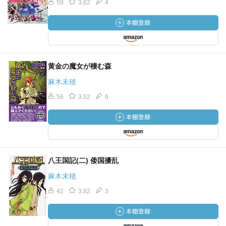
59
3.62
4
黄金の魔女が棲む森
麻木未穂
56
3.52
6
八王国記(二) 倭国擾乱
麻木未穂
42
3.82
3