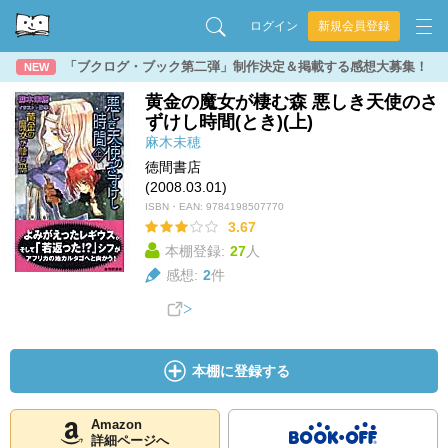
ログイン
新規会員登録
「ブクログ・ブック第二弾」制作決定＆掲載する感想大募集！
NEW
黄金の魔女が棲む森 悪しき天使のさ
ずけし時間(とき)(上)
麻木未穂
徳間書店
(2008.03.01)
ISBN・EAN:
9784198507770
3.67
本棚登録:
27
人
感想:
2
件
本棚に登録する
Amazon
詳細ページへ