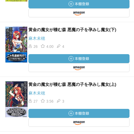
黄金の魔女が棲む森 悪魔の子を孕みし魔女(下)
麻木未穂
26
4.00
4
黄金の魔女が棲む森 悪魔の子を孕みし魔女(上)
麻木未穂
27
3.56
3