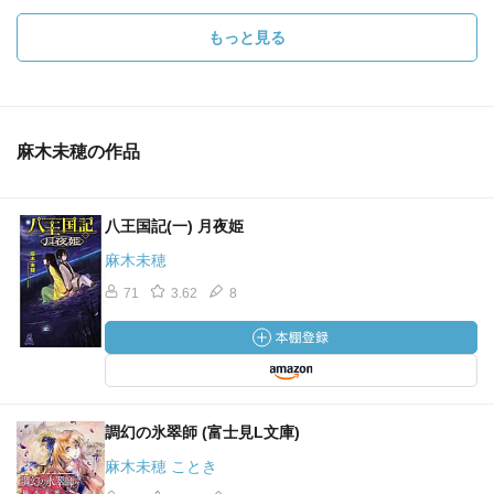
もっと見る
麻木未穂の作品
八王国記(一) 月夜姫
麻木未穂
71
3.62
8
調幻の氷翠師 (富士見L文庫)
麻木未穂 ことき