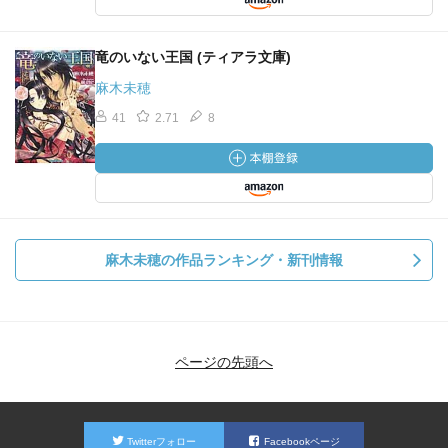
竜のいない王国 (ティアラ文庫)
麻木未穂
41
2.71
8
麻木未穂の作品ランキング・新刊情報
ページの先頭へ
Twitterフォロー
Facebookページ