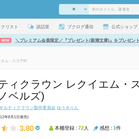
ックリスト
談話室
ブクログ通信
公式ショップ
＼プレミアム会員限定／『プレゼント(新潮文庫)』をプレゼン
NEW
エム・スコアIV
ティクラウン レクイエム・スコア
ノベルズ)
ギルティクラウン製作委員会
ゆうきりん
012年8月1日発売)
3.80
本棚登録 :
72
人
感想 :
1
件