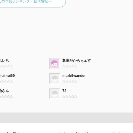
んの作品ランキング・新刊情報へ
れいち
凱車@からぁぁす
muimui69
mark9wander
飴さん
72