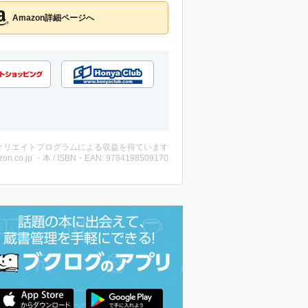
Amazon詳細ページへ
ィリエイトプログラムによる収益を得ています
on.co.jp ・本 / ISBN・EAN: 9784198509170