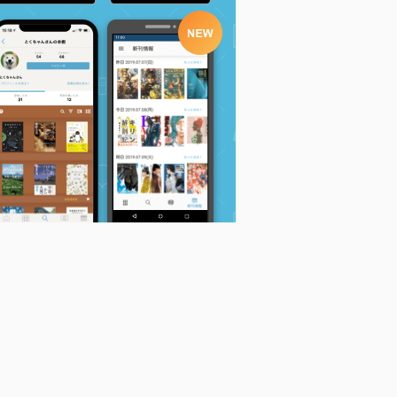
鉛
ギルティクラウン レ
魔王なあの娘と村人A
司書とハサミと短い鉛
クイエム・スコアI
(3) ~ロボ娘は今日も
筆4 (電撃文庫)
ゆうきりん
空を飛べない~ (電撃
ゆうきりん
文庫)
ゆうきりん