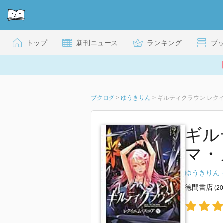
トップ
新刊ニュース
ランキング
ブ
ブクログ
>
ゆうきりん
>
ギルティクラウン レクイ
ギル
マ・
ゆうきりん
徳間書店
(2