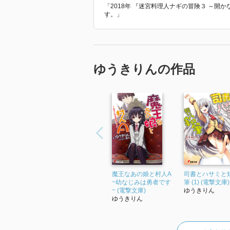
「2018年 『迷宮料理人ナギの冒険３ ～開
す。」
ゆうきりんの作品
魔王なあの娘と村人A
司書とハサミと
~幼なじみは勇者です
筆 (1) (電撃文庫)
~ (電撃文庫)
ゆうきりん
ゆうきりん