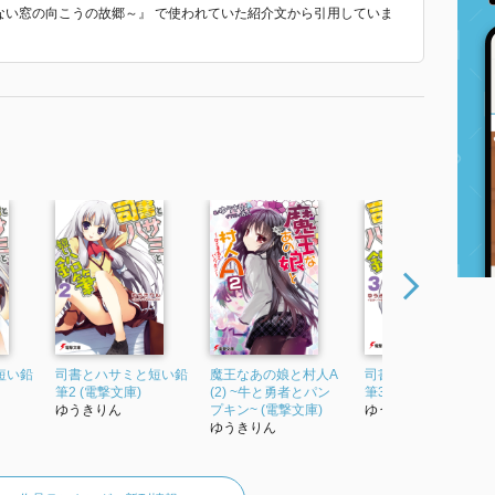
かない窓の向こうの故郷～』 で使われていた紹介文から引用していま
短い鉛
司書とハサミと短い鉛
魔王なあの娘と村人A
司書とハサミと短い
筆2 (電撃文庫)
(2) ~牛と勇者とパン
筆3 (電撃文庫)
ゆうきりん
プキン~ (電撃文庫)
ゆうきりん
ゆうきりん