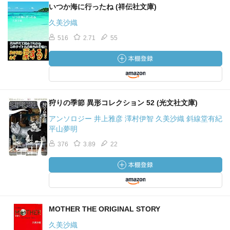
いつか海に行ったね (祥伝社文庫)
久美沙織
516
2.71
55
狩りの季節 異形コレクション 52 (光文社文庫)
アンソロジー 井上雅彦 澤村伊智 久美沙織 斜線堂有紀
平山夢明
376
3.89
22
MOTHER THE ORIGINAL STORY
久美沙織