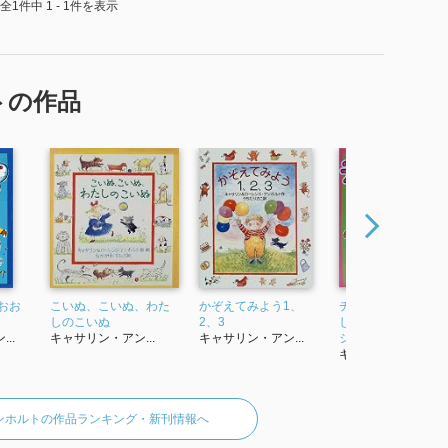
全1件中 1 - 1件を表示
トの作品
おお
こいぬ、こいぬ、わた
かぞえてみよう1、
チンプとジィーおと
しのこいぬ
2、3
してあそぼ (チンプ
..
キャサリン・アン...
キャサリン・アン...
ジィー赤ちゃん絵本
キャサリン・アン...
ンホルトの作品ランキング・新刊情報へ