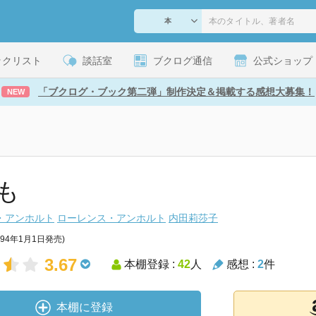
ックリスト
談話室
ブクログ通信
公式ショップ
「ブクログ・ブック第二弾」制作決定＆掲載する感想大募集！
NEW
も
・アンホルト
ローレンス・アンホルト
内田莉莎子
994年1月1日発売)
3.67
本棚登録 :
42
人
感想 :
2
件
本棚に登録