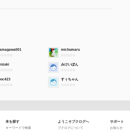
tamagawa001
michumaru
mizuki
みけいぼん
poc423
すぅちゃん
本を探す
ようこそブクログへ
サポート
キーワードで検索
ブクログについて
お知らせ