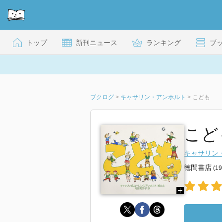
トップ
新刊ニュース
ランキング
ブ
ブクログ
>
キャサリン・アンホルト
>
こども
こど
キャサリン
徳間書店
(1