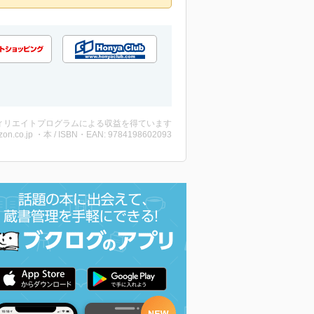
ィリエイトプログラムによる収益を得ています
on.co.jp ・本 / ISBN・EAN: 9784198602093