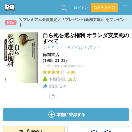
ログイン
新規会員登録
＼プレミアム会員限定／『プレゼント(新潮文庫)』をプレゼン
NEW
ト
自ら死を選ぶ権利 オランダ安楽死の
すべて
ジャネット・あかねシャボット
徳間書店
(1995.01.01)
ISBN・EAN:
9784198602314
4.00
本棚登録:
18
人
感想:
1
件
本棚に登録する
Amazon