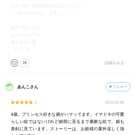
小さい頃、お姫様願望はなかったけど
この絵本好きだな」と言ってたょ
親子で読んでも
大人になっても
楽しめる一冊
╰(*´︶`*)╯
26
詳細をみる
あんこさん
フォロー
5
2022.05.08
4歳。プリンセス好きな娘がハマってます。イマドキの可愛
らしい絵ではないけれど細部に至るまで素敵な絵で、娘も
真剣に見ています。ストーリーは、お姫様の案外逞しく強