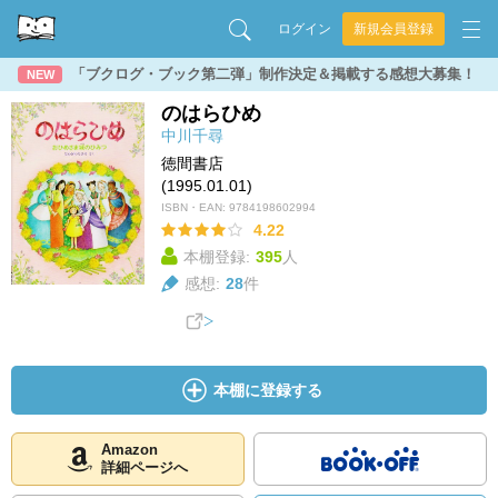
ログイン
新規会員登録
「ブクログ・ブック第二弾」制作決定＆掲載する感想大募集！
NEW
のはらひめ
中川千尋
徳間書店
(1995.01.01)
ISBN・EAN:
9784198602994
4.22
本棚登録:
395
人
感想:
28
件
本棚に登録する
Amazon
詳細ページへ