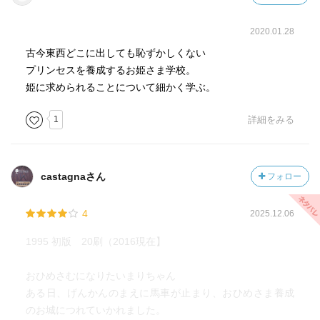
2020.01.28
古今東西どこに出しても恥ずかしくない
プリンセスを養成するお姫さま学校。
姫に求められることについて細かく学ぶ。
1
詳細をみる
castagnaさん
フォロー
4
2025.12.06
1995 初版 20刷（2016現在】
おひめさむになりたいまりちゃん
ある日、げんかんのまえに馬車が止まり、おひめさま養成
のお城につれていかれました。