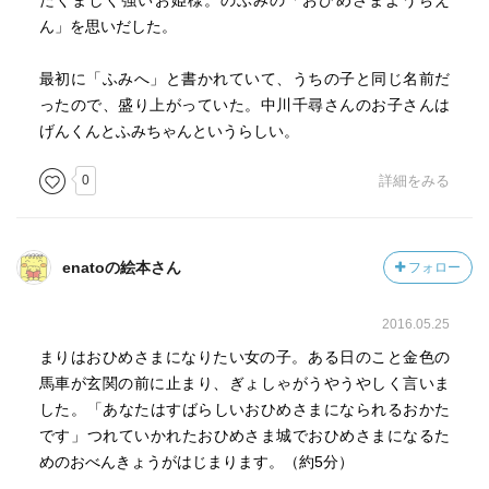
たくましく強いお姫様。のぶみの「おひめさまようちえ
ん」を思いだした。
最初に「ふみへ」と書かれていて、うちの子と同じ名前だ
ったので、盛り上がっていた。中川千尋さんのお子さんは
げんくんとふみちゃんというらしい。
0
詳細をみる
enatoの絵本さん
フォロー
2016.05.25
まりはおひめさまになりたい女の子。 ある日のこと金色の
馬車が玄関の前に止まり、ぎょしゃがうやうやしく言いま
した。 「あなたはすばらしいおひめさまになられるおかた
です」 つれていかれたおひめさま城でおひめさまになるた
めのおべんきょうがはじまります。（約5分）