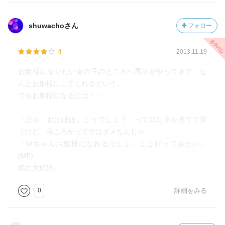
shuwachoさん
フォロー
4
2013.11.19
お姫様になりたい女の子のところへ馬車がやってきて、な
んとお姫様にしてくれるという。
でもお姫様になるには・・。
「ほら、おほほほ。こうでしょ？」って口に手を当てて笑
うけど、寝ころがってではダメなんじゃ。
「Ｍちゃんお姫様になれるでしょ。ここ行ってみたい」
(M5)
娘に大好評。
0
詳細をみる