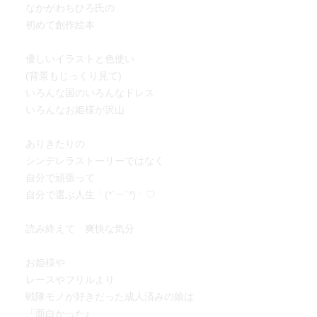
なかがわちひろ氏の
初めて創作絵本
優しいイラストと色使い
(背景もじっくり見て)
いろんな国のいろんなドレス
いろんなお姫様が沢山
ありきたりの
シンデレラストーリーではなく
自分で頑張って
自分で選ぶ人生╰(*´︶`*)╯♡
読み終えて 爽快な気分
お姫様や
レースやフリルより
戦隊モノが好きだった成人済みの娘は
「面白かった♪