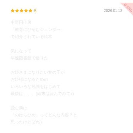
5
2026.01.12
中野円佳著
「教育にひそむジェンダー」
で紹介されている絵本
気になって
早速図書館で借りた
お姫さまになりたい女の子が
お姫様になるための
いろいろな勉強をはじめて
最後は、、、(結末は読んでみて♪)
読む前は
「のはらひめ」ってどんな内容？と
思ったけど(≧∀≦)