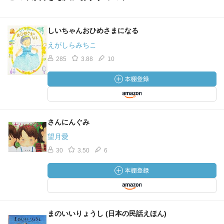
しいちゃんおひめさまになる
えがしらみちこ
285
3.88
10
さんにんぐみ
望月愛
30
3.50
6
まのいいりょうし (日本の民話えほん)