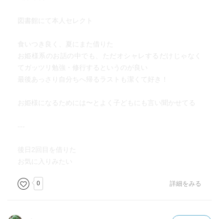
図書館にて本人セレクト
食いつき良く、夏にまた借りた
お姫様系のお話の中でも、ただオシャレするだけじゃなく
てガッツリ勉強・修行するというのが良い
最後あっさり自分ちへ帰るラストも潔くて好き！
お姫様になるためには〜とよく子どもにも言い聞かせてる
---
後日2回目を借りた
お気に入りみたい
0
詳細をみる