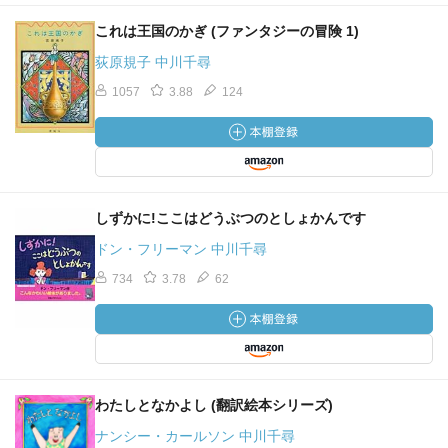
これは王国のかぎ (ファンタジーの冒険 1)
荻原規子 中川千尋
1057
3.88
124
しずかに!ここはどうぶつのとしょかんです
ドン・フリーマン 中川千尋
734
3.78
62
わたしとなかよし (翻訳絵本シリーズ)
ナンシー・カールソン 中川千尋