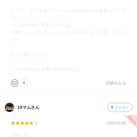
そこで、まりはありとあらゆるおひめさま教育をうけま
す。
りっぱな成績で卒業したまりは
世界じゅうどこでも、どんなおひめさまでも選べること
に〜
まりが選んだのは！
自力でお姫さまを勝ち取る素敵な話
0
詳細をみる
19マムさん
フォロー
5
2023.09.08
5歳5ヶ月