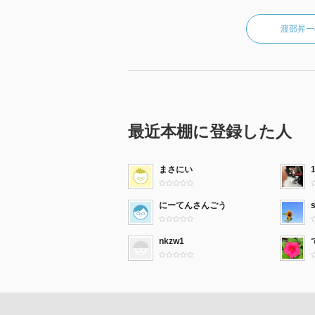
渡部昇一
最近本棚に登録した人
まさにい
にーてんさんごう
nkzw1