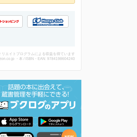
ィリエイトプログラムによる収益を得ています
on.co.jp ・本 / ISBN・EAN: 9784198604240