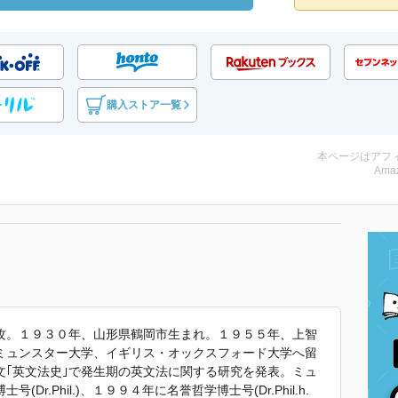
購入ストア一覧
本ページはアフ
Amaz
攻。１９３０年、山形県鶴岡市生まれ。１９５５年、上智
ミュンスター大学、イギリス・オックスフォード大学へ留
文｢英文法史｣で発生期の英文法に関する研究を発表。ミュ
r.Phil.)、１９９４年に名誉哲学博士号(Dr.Phil.h.