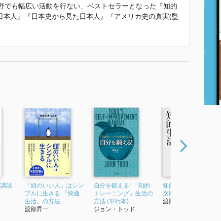
分野でも幅広い活動を行ない、ベストセラーとなった『知的
日本人』『日本史から見た日本人』『アメリカ史の真実(監
２０１７年４月、逝去。
む技術〈新装版〉』 で使われていた紹介文から引用していま
(講談
「頭のいい人」はシン
自分を鍛える! 「知的
知的生活 (講談社学術
プルに生きる 「快適
トレーニング」生活の
文庫)
生活」の方法
方法 (単行本)
渡部昇一
渡部昇一
ジョン・トッド