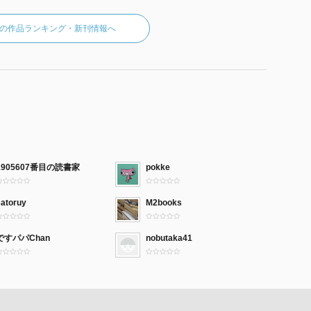
の作品ランキング・新刊情報へ
1905607番目の読書家
pokke
satoruy
M2books
ですパパChan
nobutaka41