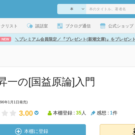
ックリスト
談話室
ブクログ通信
公式ショップ
＼プレミアム会員限定／『プレゼント(新潮文庫)』をプレゼン
NEW
昇一の[国益原論]入門
996年1月1日発売)
3.00
本棚登録 :
35
人
感想 :
1
件
本棚に登録