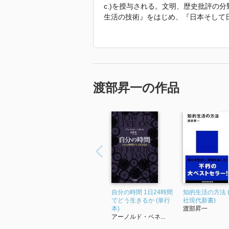
c.)を授与される。文明、歴史批評の
生活の技術』をはじめ、『日本そして
修)』など多数の著作、監修がある。
「2022年 『60歳からの人生を楽し
す。」
渡部昇一の作品
自分の時間 1日24時間
知的生活の方法 
でどう生きるか (単行
社現代新書)
本)
渡部昇一
アーノルド・ベネ...