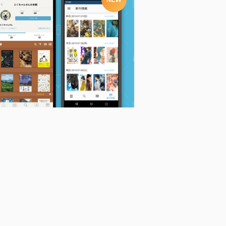
自分のための人生
自分の時間―――１日
知的余生の方法 (新潮
ウエイン・W.ダ...
２４時間でどう生きる
新書)
か (三笠書房 電子書
渡部昇一
籍)
アーノルド・ベネ...