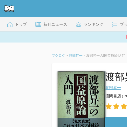
トップ
新刊ニュース
ランキング
ブ
ブクログ
>
渡部昇一
>
渡部昇一の[国益原論]入門
渡部
渡部昇一
徳間書店
(1