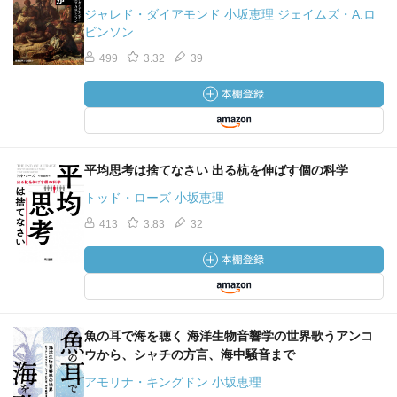
ジャレド・ダイアモンド 小坂恵理 ジェイムズ・A.ロ
ビンソン
499
3.32
39
平均思考は捨てなさい 出る杭を伸ばす個の科学
トッド・ローズ 小坂恵理
413
3.83
32
魚の耳で海を聴く 海洋生物音響学の世界歌うアンコ
ウから、シャチの方言、海中騒音まで
アモリナ・キングドン 小坂恵理