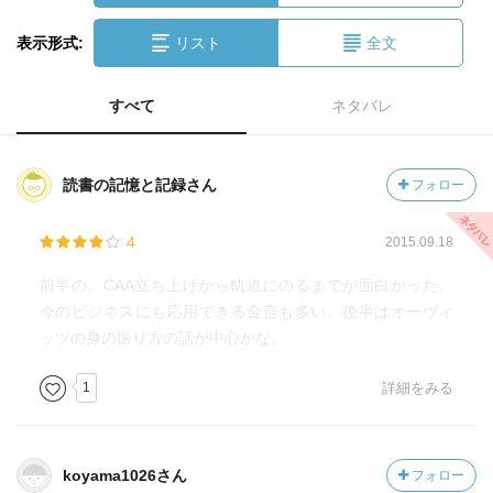
表示形式:
リスト
全文
すべて
ネタバレ
読書の記憶と記録さん
フォロー
4
2015.09.18
前半の、CAA立ち上げから軌道にのるまでが面白かった。
今のビジネスにも応用できる金言も多い。後半はオーヴィ
ッツの身の振り方の話が中心かな。
1
詳細をみる
koyama1026さん
フォロー