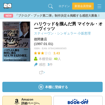
ログイン
新規会員登録
「ブクログ・ブック第二弾」制作決定＆掲載する感想大募集！
NEW
ハリウッドを掴んだ男 マイケル・オ
ーヴィッツ
スティーヴン・シンギュラー
小坂恵理
徳間書店
(1997.01.01)
ISBN・EAN:
9784198606565
3.43
本棚登録:
40
人
感想:
3
件
本棚に登録する
Amazon
詳細ページへ