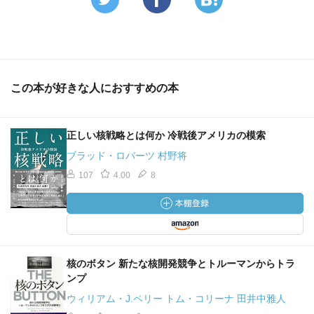
この本が好きな人におすすめの本
正しい核戦略とは何か 冷戦後アメリカの模索
ブラッド・ロバーツ 村野将
107
4.00
8
核のボタン 新たな核開発競争とトルーマンからトラ
ンプ
ウィリアム・J.ペリー トム・コリーナ 田井中雅人