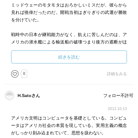
ミッドウェーのモタモタはおろかしいミスだが、彼らから
見れば僥倖だったのだ。開戦当初はぎりぎりの武運が勝敗
を分けていた。
戦時中の日本が継戦能力がなく、飢えに苦しんだのは、ア
メリカの潜水艦による輸送船の破壊つまり後方の遮断がほ
ぼ完全に成功したからだ。今や日本が対潜能力だけなら世
界一で、シーレーンを航空攻撃から守るためのイージス艦
続きを読む
を早くから取り入れているという事実は、海上自衛隊は戦
争の教訓を十二分に生かしていると言える。
0
詳細をみる
真珠湾攻撃のあとハワイを占領していればハワイ以西を日
本の海にして、補給を断たれた西太平洋や南シナ海の艦隊
H.Satoさん
フォロー不許可
を殲滅し、逐次投入されるカリフォルニアからはるばるや
ってくる疲れ切った艦隊を相手にしていればいいだけの状
2012.10.13
態になったと思うのだが、つくづく残念。
アメリカ文明はコンピュータを基礎としている。コンピュ
ータはアメリカ社会の本質を現している。実用主義の概念
多少古さはあるけれど、一通り読めば兵器のことについて
がしっかり刻み込まれていて、思想を扱わない。