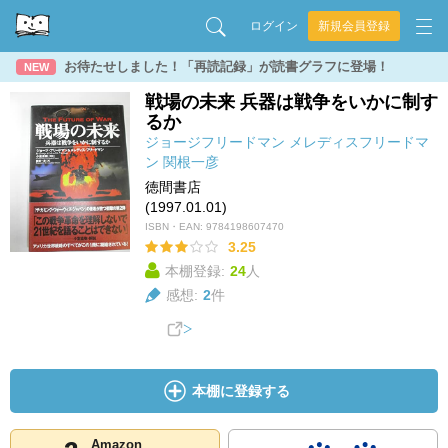
ログイン
新規会員登録
お待たせしました！「再読記録」が読書グラフに登場！
NEW
戦場の未来 兵器は戦争をいかに制す
るか
ジョージフリードマン
メレディスフリードマ
ン
関根一彦
徳間書店
(1997.01.01)
ISBN・EAN:
9784198607470
3.25
本棚登録:
24
人
感想:
2
件
本棚に登録する
Amazon