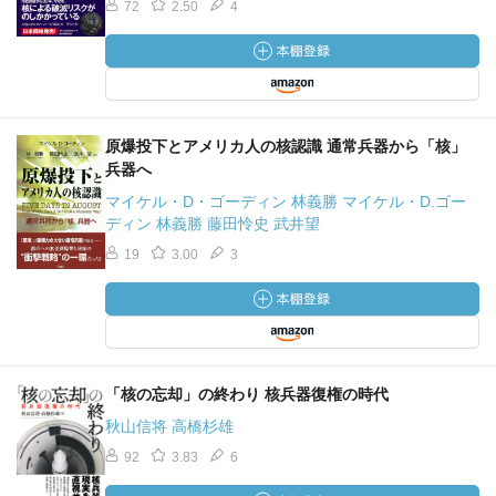
72
2.50
4
原爆投下とアメリカ人の核認識 通常兵器から「核」
兵器へ
マイケル・D・ゴーディン 林義勝 マイケル・D.ゴー
ディン 林義勝 藤田怜史 武井望
19
3.00
3
「核の忘却」の終わり 核兵器復権の時代
秋山信将 高橋杉雄
92
3.83
6