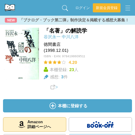
ログイン
新規会員登録
「ブクログ・ブック第二弾」制作決定＆掲載する感想大募集！
NEW
「名著」の解読学
谷沢永一
中川八洋
徳間書店
(1998.12.01)
ISBN・EAN:
9784198609511
4.20
本棚登録:
23
人
感想:
3
件
本棚に登録する
Amazon
詳細ページへ