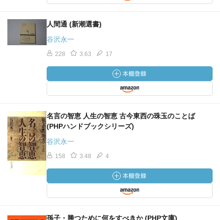
人間通 (新潮選書)
谷沢永一
228
3.63
17
名言の智恵 人生の智恵 古今東西の珠玉のことば
(PHPハンドブックシリーズ)
谷沢永一
158
3.48
4
孫子・勝つために何をすべきか (PHP文庫)