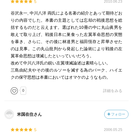
5
2010.06.23
谷沢永一, 中川八洋 両氏による名著の紹介とあって期待どお
りの内容でした。本書の主題としては忘却の戦後思想を総
括するものだと云えます。選ばれた10冊の中に丸山眞男を
敢えて取り上げ、戦後日本に巣食った左翼革命思想の実態
を暴き、さらに、その後に林達男と福田恆存と昇華させた
のは見事。この丸山批判から発起した論術により戦後の左
翼革命思想は壊滅したといっていいだろう。
改めて中川八洋氏の鋭い左翼壊滅論述は素晴らしい。
三島由紀夫やその後のルソーを滅する為のバーク、ハイエ
クの保守思想は本書においてはオマケのようなもの。
0
詳細をみる
米国在住さん
フォロー
5
2006.05.25