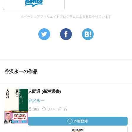
本ページはアフィリエイトプログラムによる収益を得ています
谷沢永一の作品
人間通 (新潮選書)
谷沢永一
383
3.44
29