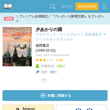
ログイン
新規会員登録
＼プレミアム会員限定／『プレゼント(新潮文庫)』をプレゼン
NEW
ト
夕あかりの国
アストリッド・リンドグレーン
石井登志子
マ
リットテルンクヴィスト
徳間書店
(1999.03.01)
ISBN・EAN:
9784198609948
3.88
本棚登録:
129
人
感想:
20
件
本棚に登録する
Amazon