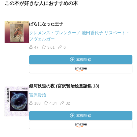
この本が好きな人におすすめの本
ばらになった王子
クレメンス・ブレンターノ 池田香代子 リスベート・
ツヴェルガー
47
3.61
6
銀河鉄道の夜 (宮沢賢治絵童話集 13)
宮沢賢治
188
4.34
32