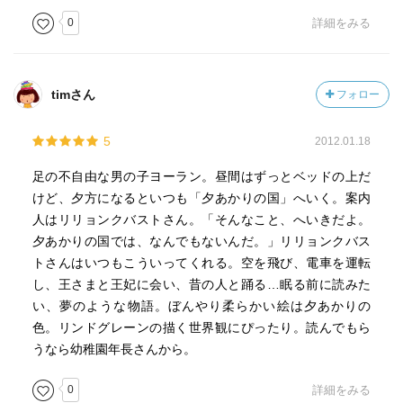
0
詳細をみる
timさん
フォロー
5
2012.01.18
足の不自由な男の子ヨーラン。昼間はずっとベッドの上だ
けど、夕方になるといつも「夕あかりの国」へいく。案内
人はリリョンクバストさん。「そんなこと、へいきだよ。
夕あかりの国では、なんでもないんだ。」リリョンクバス
トさんはいつもこういってくれる。空を飛び、電車を運転
し、王さまと王妃に会い、昔の人と踊る…眠る前に読みた
い、夢のような物語。ぼんやり柔らかい絵は夕あかりの
色。リンドグレーンの描く世界観にぴったり。読んでもら
うなら幼稚園年長さんから。
0
詳細をみる