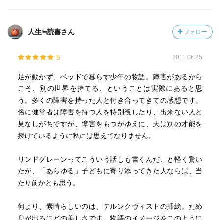
人生≒読書さん
フォロー
5
2011.06.25
足が動かず、ベッドで暮らす少年の物語。障害があるから
こそ、別の世界を持てる、ということは実際にあると思
う。多くの障害を持った人と付き合ってきての感想です。
俗に健常者は障害を持つ人を特別視したり、出来ない人と
見なしがちですが、障害をもつがゆえに、天は別の才能を
授けているように私には思えてなりません。
リンドグレーンってこういう話しも書くんだ、と軽く驚い
たが、「あらゆる」子どもに寄り添ってきた人ならば、当
たり前かとも思う。
何より、素晴らしいのは、テルンクヴィストの挿絵。ため
息が出るほどの美しさです。物語のイメージをこのように