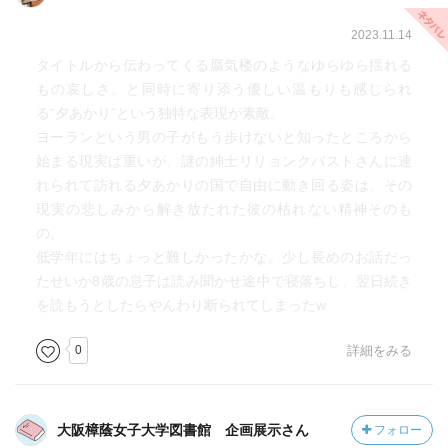
2023.11.14
タイトルから伝わってくる蜃気楼のようなゆらゆら揺れる
もの哀しさ。と同時に寄り添う優しい温もりも感じられ
る“夕あかり”という独特な表現が素敵。
ヨーランという男の子がもう歩けないと知ったところから
始まる現実は重いが、謎の紳士リリョンクバストさんに連
れられて訪れる夕あかりの国で自由に動き回る姿は、その
現実の悲しみから解き放たれた彼の枯れない精神そのも
の。
低学年にはちょっと難しかったかな。少し長めのお話だっ
たせいか8歳の息子は読み聞かせ途中で寝落ちし、翌日続き
を読もうとしたらやんわり断られてしまったw
0
詳細をみる
大阪樟蔭女子大学図書館 企画展示さん
フォロー