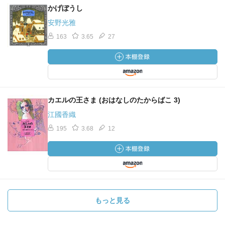
かげぼうし
安野光雅
163
3.65
27
カエルの王さま (おはなしのたからばこ 3)
江國香織
195
3.68
12
もっと見る