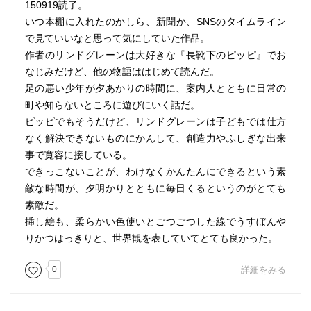
150919読了。
いつ本棚に入れたのかしら、新聞か、SNSのタイムライン
で見ていいなと思って気にしていた作品。
作者のリンドグレーンは大好きな『長靴下のピッピ』でお
なじみだけど、他の物語ははじめて読んだ。
足の悪い少年が夕あかりの時間に、案内人とともに日常の
町や知らないところに遊びにいく話だ。
ピッピでもそうだけど、リンドグレーンは子どもでは仕方
なく解決できないものにかんして、創造力やふしぎな出来
事で寛容に接している。
できっこないことが、わけなくかんたんにできるという素
敵な時間が、夕明かりとともに毎日くるというのがとても
素敵だ。
挿し絵も、柔らかい色使いとごつごつした線でうすぼんや
りかつはっきりと、世界観を表していてとても良かった。
0
詳細をみる