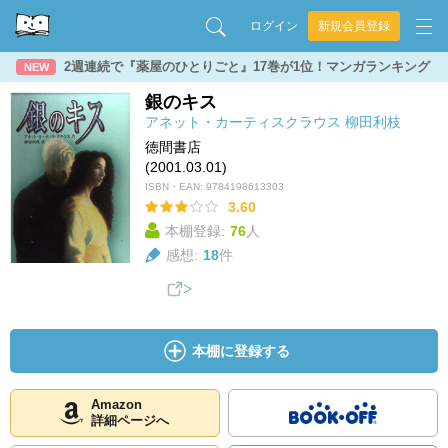
ログイン
新規会員登録
2週連続で『薬屋のひとりごと』17巻が1位！マンガランキング
NEW
銀のキス
アネット・カーティスクラウス
柳田利枝
徳間書店
(2001.03.01)
ISBN・EAN:
9784198613303
3.60
本棚登録:
76
人
感想:
18
件
本棚に登録する
Amazon
詳細ページへ