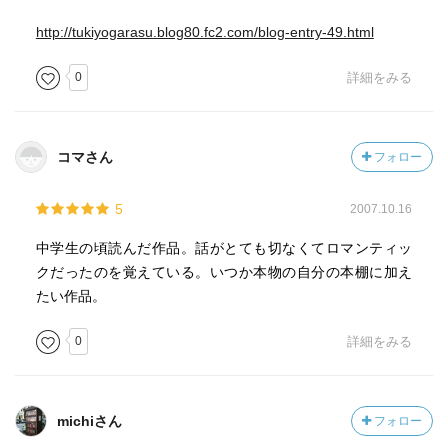
http://tukiyogarasu.blog80.fc2.com/blog-entry-49.html
0
詳細をみる
コマさん
フォロー
5
2007.10.16
中学生の頃読んだ作品。話がとても切なくてロマンティッ
クだったのを覚えている。いつか本物の自分の本棚に加え
たい作品。
0
詳細をみる
michiさん
フォロー