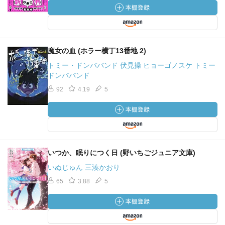
魔女の血 (ホラー横丁13番地 2)
トミー・ドンババンド 伏見操 ヒョーゴノスケ トミー
ドンババンド
92
4.19
5
いつか、眠りにつく日 (野いちごジュニア文庫)
いぬじゅん 三湊かおり
65
3.88
5