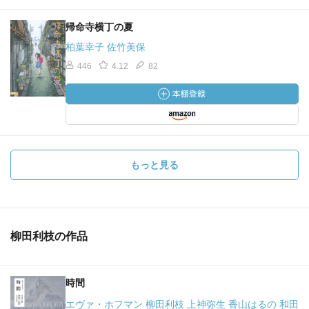
帰命寺横丁の夏
柏葉幸子 佐竹美保
446
4.12
82
もっと見る
柳田利枝の作品
時間
エヴァ・ホフマン 柳田利枝 上神弥生 香山はるの 和田