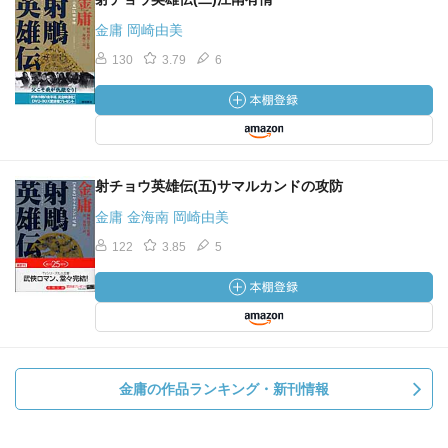
金庸 岡崎由美
130
3.79
6
射チョウ英雄伝(五)サマルカンドの攻防
金庸 金海南 岡崎由美
122
3.85
5
金庸の作品ランキング・新刊情報