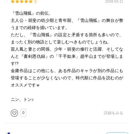
5
2008.04.11
『雪山飛狐』の前伝。
主人公・胡斐の幼少期と青年期、『雪山飛狐』の舞台が整
うまでの経緯を描いています。
ただし、『雪山飛狐』の設定と矛盾する箇所も多いので、
まったく別の物語として楽しむべきものでしょうね。
苗人鳳と妻との関係、少年・胡斐の修行と活躍、そしてな
んと『書剣恩仇録』の「千手如来」趙半山までが登場しま
す!?
金庸作品はこの他にも、ある作品のキャラが別の作品にも
登場することが少なくないので、時代順に作品を読むのが
オススメですｗ
ニン、トン♪
0
詳細をみる