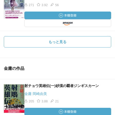
271
3.92
56
もっと見る
金庸の作品
射チョウ英雄伝(一)砂漠の覇者ジンギスカーン
金庸 岡崎由美
205
3.88
21