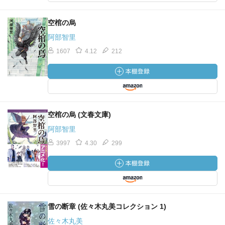
空棺の烏
阿部智里
1607
4.12
212
空棺の烏 (文春文庫)
阿部智里
3997
4.30
299
雪の断章 (佐々木丸美コレクション 1)
佐々木丸美