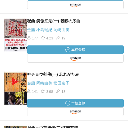
秘曲 笑傲江湖(一) 殺戮の序曲
金庸 小島瑞紀 岡崎由美
177
4.23
19
神チョウ剣侠(一) 忘れがたみ
金庸 岡崎由美 松田京子
141
3.98
13
射チョウ英雄伝(二)江南有情