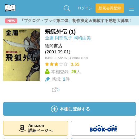
ログイン
新規会員登録
「ブクログ・ブック第二弾」制作決定＆掲載する感想大募集！
NEW
飛狐外伝 (1)
金庸
阿部敦子
岡崎由美
徳間書店
(2001.09.01)
ISBN・EAN:
9784198614096
3.55
本棚登録:
25
人
感想:
2
件
本棚に登録する
Amazon
詳細ページへ