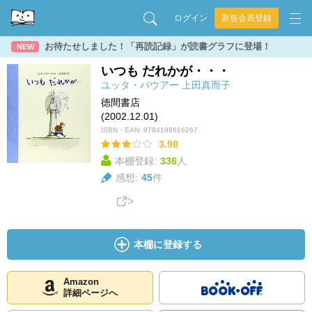
ログイン
新規会員登録
お待たせしました！「再読記録」が読書グラフに登場！
NEW
いつも だれかが・・・
ユッタ・バウアー
上田真而子
徳間書店
(2002.12.01)
ISBN・EAN:
9784198616267
3.98
本棚登録:
336
人
感想:
45
件
本棚に登録する
Amazon
詳細ページへ