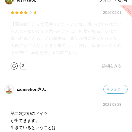
海(ｶｲ)さん
フォロー不許可
4
2016.09.01
【図書館】こんな天使がいたらいいな。誰かに守られてい
るんじゃないか？と思ったことは、何度かある。それで、
救われることも。この絵本は、祖父が孫に語りかけるが、
天使にも守れないときが来て……。次は、孫を守ってくれ
る存在に。幸せを感じる絵本でした。
2
詳細をみる
izumiehonさん
フォロー
2021.08.23
第二次大戦のドイツ
が出てきます。
生きているということは