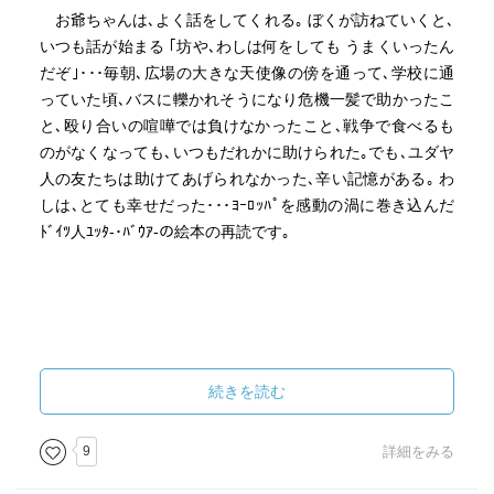
お爺ちゃんは､よく話をしてくれる｡ ぼくが訪ねていくと､
いつも話が始まる ｢坊や､わしは何をしても うまくいったん
だぞ｣･･･毎朝､広場の大きな天使像の傍を通って､学校に通
っていた頃､バスに轢かれそうになり危機一髪で助かったこ
と､殴り合いの喧嘩では負けなかったこと､戦争で食べるも
のがなくなっても､いつもだれかに助けられた｡でも､ユダヤ
人の友たちは助けてあげられなかった､辛い記憶がある｡ わ
しは､とても幸せだった･･･ﾖｰﾛｯﾊﾟを感動の渦に巻き込んだ
ﾄﾞｲﾂ人ﾕｯﾀ-･ﾊﾞｳｱ-の絵本の再読です｡
続きを読む
9
詳細をみる