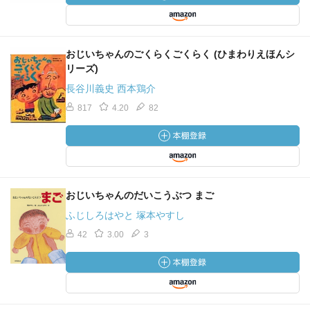
おじいちゃんのごくらくごくらく (ひまわりえほんシ
リーズ)
長谷川義史 西本鶏介
817
4.20
82
おじいちゃんのだいこうぶつ まご
ふじしろはやと 塚本やすし
42
3.00
3