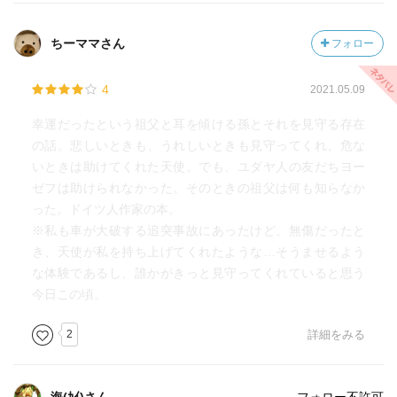
ちーママさん
フォロー
4
2021.05.09
幸運だったという祖父と耳を傾ける孫とそれを見守る存在
の話。悲しいときも、うれしいときも見守ってくれ、危な
いときは助けてくれた天使。でも、ユダヤ人の友だちヨー
ゼフは助けられなかった。そのときの祖父は何も知らなか
った。ドイツ人作家の本。
※私も車が大破する追突事故にあったけど、無傷だったと
き、天使が私を持ち上げてくれたような…そうませるよう
な体験であるし、誰かがきっと見守ってくれていると思う
今日この頃。
2
詳細をみる