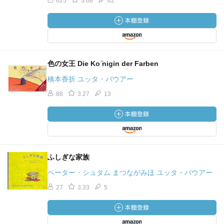
625
3.68
62
色の女王 Die Ko ̈nigin der Farben
橋本香折 ユッタ・バウアー
88
3.27
13
ふしぎな家族
ペーター・シュタム まつながみほ ユッタ・バウアー
27
3.33
5