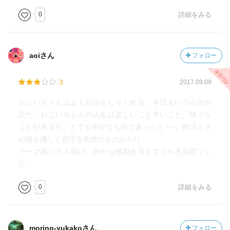
0
詳細をみる
aoiさん
フォロー
3
2017.09.09
おじいちゃんはよくお話をしてくれる。今日もいつものお
話だ。おじいちゃんの人生は楽しいこと辛いこと、様々な
ことがあるが、とても幸せなものであったと──。祖父とそ
の彼を優しく見守る天使のものがたり。
テーマ的に大人向け。静かな感動を与えてくれる良作でし
た。
0
詳細をみる
morino-yukakoさん
フォロー