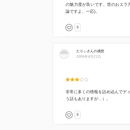
の魅力度が良いです。世のおエラ
論ですよ、一応)。
0
たりぃ
さん
の感想
2006年4月21日
非常に多くの情報を詰め込んでデ
う話もありますが…）。
0