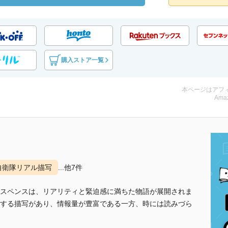
購入ストア一覧
本ページはアフ
Amaz
自衛隊リアル描写
...他7件
スペンスは、リアリティと緊迫感に満ちた物語が展開されま
する描写があり、情報量が豊富である一方、時には読みづら