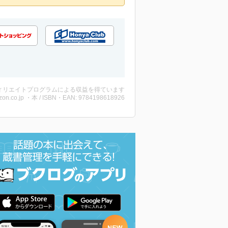
ィリエイトプログラムによる収益を得ています
on.co.jp ・本 / ISBN・EAN: 9784198618926