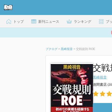
トップ
新刊ニュース
ランキング
ブ
ブクログ
>
黒崎視音
>
交戦規則 ROE
交戦
黒崎視音
徳間書店
(2