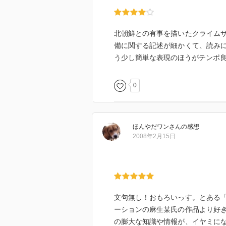
北朝鮮との有事を描いたクライム
備に関する記述が細かくて、読み
う少し簡単な表現のほうがテンポ
0
ほんやだワン
さん
の感想
2008年2月15日
文句無し！おもろいっす。とある
ーションの麻生某氏の作品より好
の膨大な知識や情報が、イヤミに