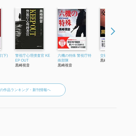
(下)
警視庁心理捜査官 KE
六機の特殊 警視庁特
交戦規則 ROE
EP OUT
殊部隊
黒崎視音
黒崎視音
黒崎視音
の作品ランキング・新刊情報へ