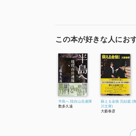
この本が好きな人にお
半島へ 陸自山岳連隊
蘇える金狼 完結篇 (
数多久遠
川文庫)
大藪春彦