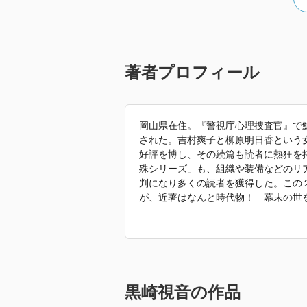
著者プロフィール
岡山県在住。『警視庁心理捜査官』で
された。吉村爽子と柳原明日香という
好評を博し、その続篇も読者に熱狂を
殊シリーズ」も、組織や装備などのリ
判になり多くの読者を獲得した。この
が、近著はなんと時代物！ 幕末の世
華 新徴組おんな組士 中沢琴』。新
てくるのか、固唾を飲んで待たれてい
「2023年 『交戦規則 ＲＯＥ 〈
黒崎視音の作品