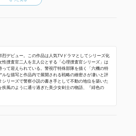
鮮烈デビュー。この作品は人気TVドラマとしてシリーズ化
女性捜査官二人を主人公とする「心理捜査官シリーズ」は
持って迎えられている。警視庁特殊部隊を描く「六機の特
アルな描写と作品内で展開される戦略の緻密さが凄いと評
２シリーズで警察小説の書き手として不動の地位を築いた
を疾風のように通り過ぎた美少女剣士の物語、『緋色の
境地を開いたのち、次にいかなる作品を引っ提げて打って出
る現況である。
新装版〉』 で使われていた紹介文から引用しています。」