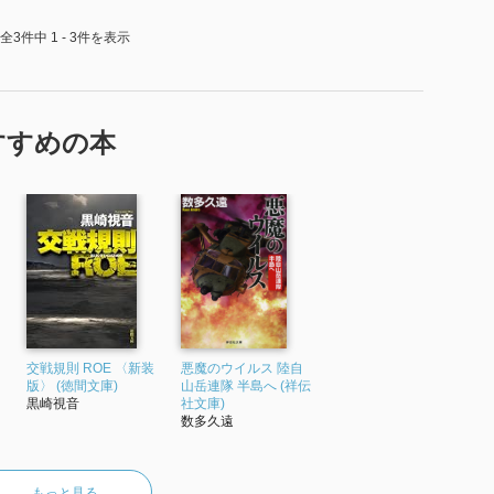
全3件中 1 - 3件を表示
すすめの本
角
交戦規則 ROE 〈新装
悪魔のウイルス 陸自
版〉 (徳間文庫)
山岳連隊 半島へ (祥伝
黒崎視音
社文庫)
数多久遠
もっと見る