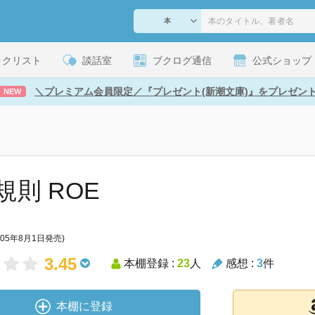
ックリスト
談話室
ブクログ通信
公式ショップ
＼プレミアム会員限定／『プレゼント(新潮文庫)』をプレゼン
NEW
規則 ROE
005年8月1日発売)
3.45
本棚登録 :
23
人
感想 :
3
件
本棚に登録